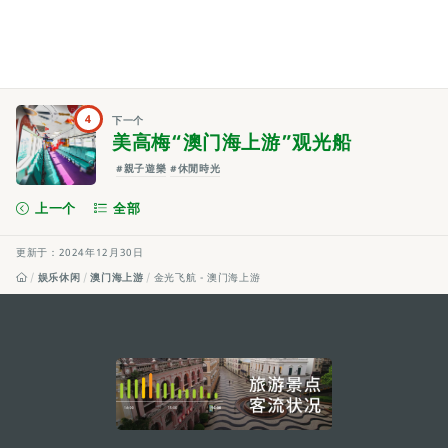
4
下一个
美高梅“澳门海上游”观光船
#親子遊樂
#休閒時光
上一个
全部
更新于：2024年12月30日
娱乐休闲
澳门海上游
金光飞航 - 澳门海上游
external links