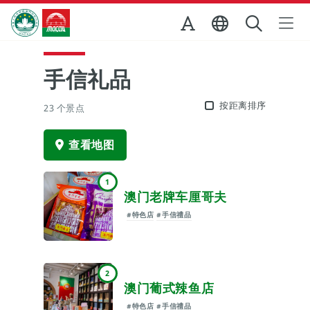
跳至主内容
澳门特别行政区政府旅游局
手信礼品
按距离排序
23 个景点
查看地图
1
澳门老牌车厘哥夫
#特色店
#手信禮品
2
澳门葡式辣鱼店
#特色店
#手信禮品