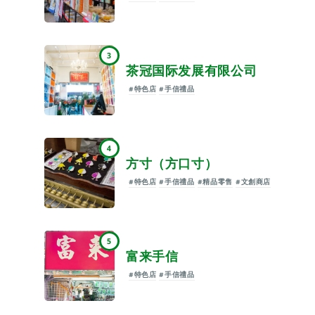
3
茶冠国际发展有限公司
#特色店
#手信禮品
4
方寸（方口寸）
#特色店
#手信禮品
#精品零售
#文創商店
5
富来手信
#特色店
#手信禮品