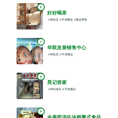
6
好好喝茶
#特色店
#手信禮品
#精品零售
7
华联发展销售中心
#特色店
#手信禮品
8
晃记饼家
#特色老店
#手信禮品
9
金燕西洋牛油糕葡式食品