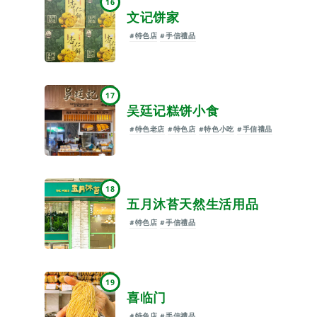
16
文记饼家
#特色店
#手信禮品
17
吴廷记糕饼小食
#特色老店
#特色店
#特色小吃
#手信禮品
18
五月沐苔天然生活用品
#特色店
#手信禮品
19
喜临门
#特色店
#手信禮品