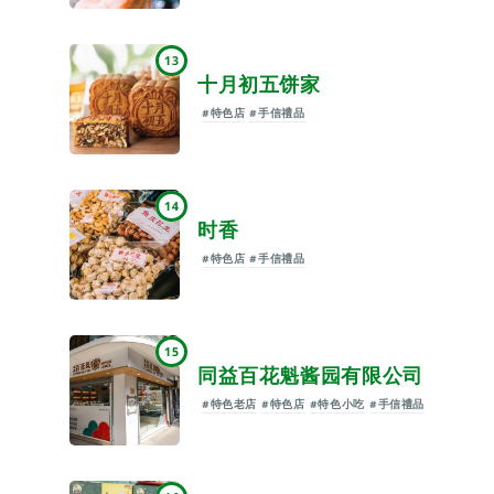
13
十月初五饼家
#特色店
#手信禮品
14
时香
#特色店
#手信禮品
15
同益百花魁酱园有限公司
#特色老店
#特色店
#特色小吃
#手信禮品