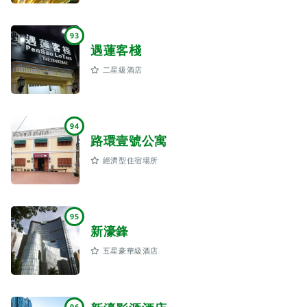
93
遇蓮客棧
二星級酒店
94
路環壹號公寓
經濟型住宿場所
95
新濠鋒
五星豪華級酒店
96