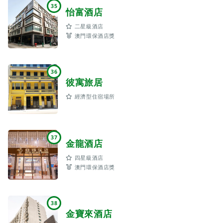
35
怡富酒店
二星級酒店
澳門環保酒店獎
36
彼寓旅居
經濟型住宿場所
37
金龍酒店
四星級酒店
澳門環保酒店獎
38
金寶來酒店