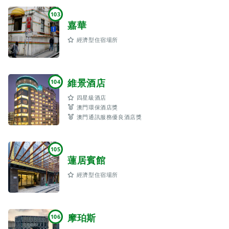
103
嘉華
經濟型住宿場所
維景酒店
104
四星級酒店
澳門環保酒店獎
澳門通訊服務優良酒店獎
105
蓮居賓館
經濟型住宿場所
摩珀斯
106