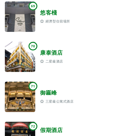
69
悠客棧
經濟型住宿場所
70
康泰酒店
二星級酒店
71
御匾峰
三星級公寓式酒店
72
假期酒店