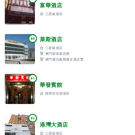
富華酒店
三星級酒店
萊斯酒店
80
三星級酒店
澳門環保酒店獎
澳門通訊服務優良酒店獎
81
華發賓館
經濟型住宿場所
82
港灣大酒店
三星級酒店