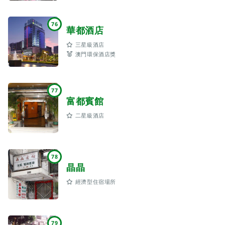
76
華都酒店
三星級酒店
澳門環保酒店獎
77
富都賓館
二星級酒店
78
晶晶
經濟型住宿場所
79