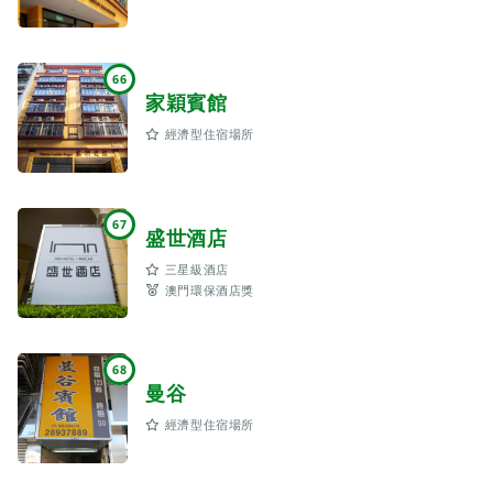
66
家穎賓館
經濟型住宿場所
67
盛世酒店
三星級酒店
澳門環保酒店獎
68
曼谷
經濟型住宿場所