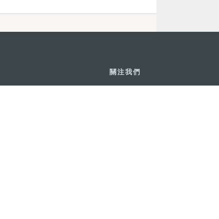
關注我們
利大廈12樓
輕鬆暢遊澳門
下載手機應用
務承諾