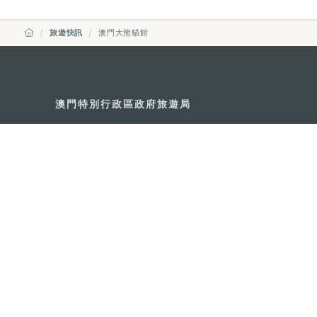
旅遊快訊
澳門大熊貓館
澳門特別行政區政府旅遊局
地址
澳門宋玉生廣場335-341號獲多
電郵
mgto@macaotourism.gov.mo
電話
+853 2831 5566
傳真
+853 2851 0104
旅遊熱線
+853 2833 3000
關於我們
聯絡我們
使用條款
私隱聲明
服