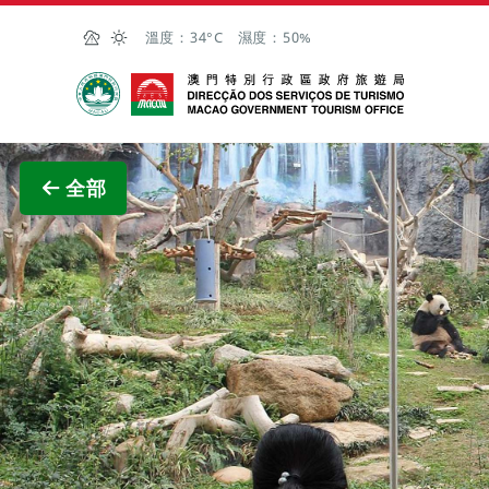
跳至主内容
溫度：
34°C
濕度：
50%
澳門特別行政區政府旅遊局
查看原
全部