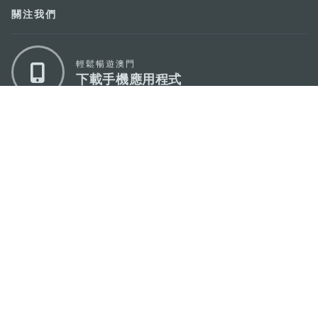
關注我們
輕鬆暢遊澳門
下載手機應用程式
澳門特別行政區政府旅遊局
地址
澳門宋玉生廣場335-341號獲多利大廈12樓
電郵
mgto@macaotourism.gov.mo
電話
+853 2831 5566
傳真
+853 2851 0104