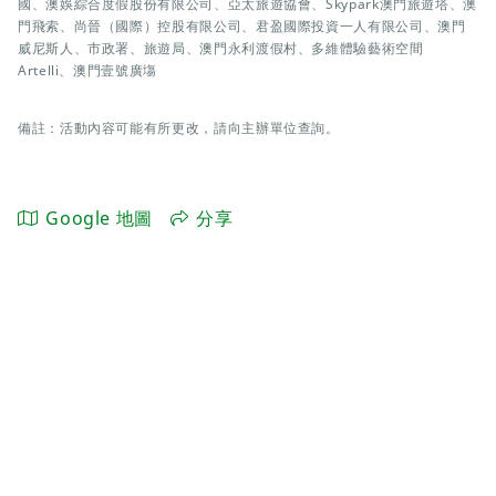
國、澳娛綜合度假股份有限公司、亞太旅遊協會、Skypark澳門旅遊塔、澳
門飛索、尚晉（國際）控股有限公司、君盈國際投資一人有限公司、澳門
威尼斯人、市政署、旅遊局、澳門永利渡假村、多維體驗藝術空間
Artelli、澳門壹號廣塲
備註：活動內容可能有所更改，請向主辦單位查詢。
Google 地圖
分享