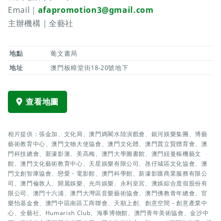
Email｜
afapromotion3@gmail.com
主辦機構｜全藝社
地點
葡文書局
地址
澳門板樟堂街18-20號地下
查看地圖
相片提供：張金加、文化局、澳門媽閣水陸演戲會、銀河娛樂集團、博藝
藝術教育中心、澳門文物大使協會、澳門文化體、澳門賈立賢體育會、澳
門科技總會、新濠影滙、美高梅、澳門大學圖書館、澳門紐曼樞機藝文
館、澳門文化藝術教育中心、天星娛樂有限公司、氹仔城區文化協會、澳
門文創智庫協會、戀愛・電影館、澳門科學館、新濠影匯商業服務有限公
司、澳門倫敦人、開麗娛樂、光尚娛樂、永利皇宮、澳娛綜合度假股份有
限公司、澳門十六浦、澳門大灣區音樂藝術協會、澳門佛教青年總會、官
樂怡基金會、澳門中區南區工商聯會、天順上創、創意空間－創意產業中
心、全藝社、Humarish Club、海事博物館、澳門青年美術協會、金沙中