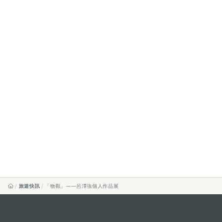
旅遊快訊
「物觀」——呂澤強個人作品展