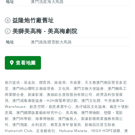
地址
澳門冼星海大馬路
益隆炮竹廠舊址
B
美獅美高梅 - 美高梅劇院
C
地址
澳門路氹體育館大馬路
查看地圖
相片提供：張金加、體育局、旅遊局、市政署、天主教澳門教區聖安多尼
堂、澳門柿山哪咤古廟值理會、文化局、澳門文物大使協會、澳門離島工
商業聯合會、新濠影滙、澳娛綜合度假股份有限公司、經濟及科技發展
局、澳門戒毒康復協會－H2H握緊希望計劃、澳門文化體、牛房倉庫Ox
Warehouse、創意空間－創意產業中心、氹仔城區文化協會、瘋堂十號創
意園、澳門國際版畫藝術研究中心、美高梅、澳門博物館、戀愛・電影
館、澳門科學館、海事博物館、澳門倫敦人、新濠影匯商業服務有限公
司、澳門飛索、永利皇宮、教育及青年發展局、新橋區坊眾互助會、
Humarish Club、足各藝術社、Hakuna Matata、HIGH HOPE娛樂、澳