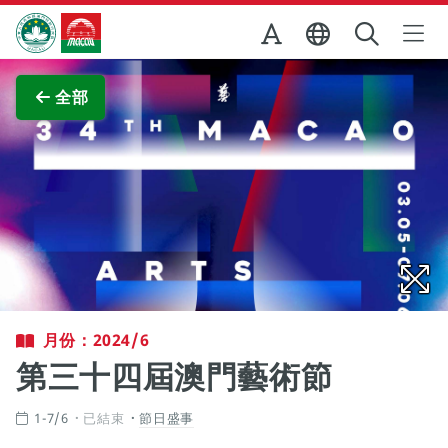
跳至主内容
澳門特別行政區政府旅遊局
查看原圖
全部
月份：2024/6
第三十四屆澳門藝術節
1-7/6
已結束
節日盛事