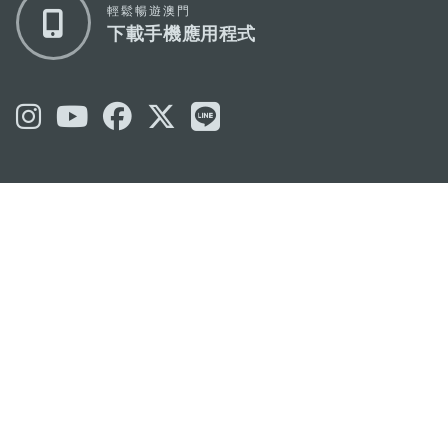
輕鬆暢遊澳門
下載手機應用程式
澳門特別行政區政府旅遊局
地址
澳門宋玉生廣場335-341號獲多利大廈12樓
電郵
mgto@macaotourism.gov.mo
電話
+853 2831 5566
傳真
+853 2851 0104
旅遊熱線
+853 2833 3000
關於我們
聯絡我們
使用條款
私隱聲明
服務承諾