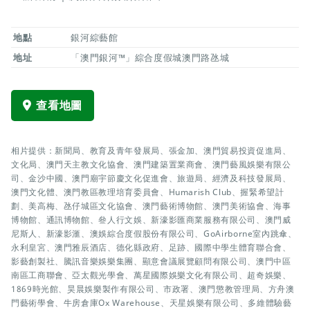
地點
銀河綜藝館
地址
「澳門銀河™」綜合度假城澳門路氹城
查看地圖
相片提供：新聞局、教育及青年發展局、張金加、澳門貿易投資促進局、
文化局、澳門天主教文化協會、澳門建築置業商會、澳門藝風娛樂有限公
司、金沙中國、澳門廟宇節慶文化促進會、旅遊局、經濟及科技發展局、
澳門文化體、澳門教區教理培育委員會、Humarish Club、握緊希望計
劃、美高梅、氹仔城區文化協會、澳門藝術博物館、澳門美術協會、海事
博物館、通訊博物館、叄人行文娛、新濠影匯商業服務有限公司、澳門威
尼斯人、新濠影滙、澳娛綜合度假股份有限公司、GoAirborne室內跳傘、
永利皇宮、澳門雅辰酒店、德化縣政府、足跡、國際中學生體育聯合會、
影藝創製社、騰訊音樂娛樂集團、顯意會議展覽顧問有限公司、澳門中區
南區工商聯會、亞太觀光學會、萬星國際娛樂文化有限公司、超奇娛樂、
1869時光館、昊晨娛樂製作有限公司、市政署、澳門懲教管理局、方舟澳
門藝術學會、牛房倉庫Ox Warehouse、天星娛樂有限公司、多維體驗藝