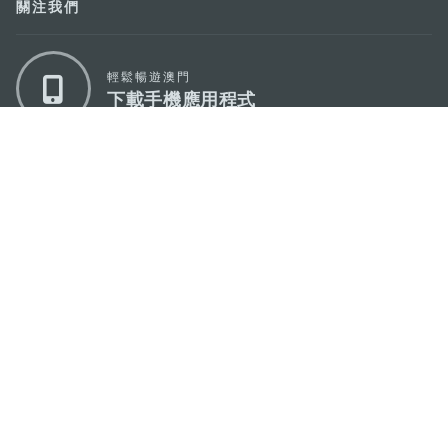
關注我們
輕鬆暢遊澳門
下載手機應用程式
澳門特別行政區政府旅遊局
地址
澳門宋玉生廣場335-341號獲多利大廈12樓
電郵
mgto@macaotourism.gov.mo
電話
+853 2831 5566
傳真
+853 2851 0104