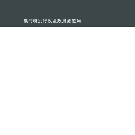
澳門特別行政區政府旅遊局
地址
澳門宋玉生廣場335-341號獲多
電郵
mgto@macaotourism.gov.mo
電話
+853 2831 5566
傳真
+853 2851 0104
旅遊熱線
+853 2833 3000
關於我們
聯絡我們
使用條款
私隱聲明
服