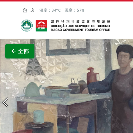
跳至主内容
溫度：
34°C
濕度：
57%
澳門特別行政區政府旅遊局
查看原
全部