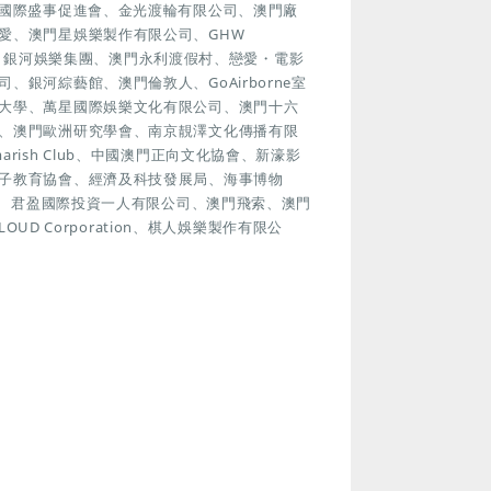
門國際盛事促進會、金光渡輪有限公司、澳門廠
愛、澳門星娛樂製作有限公司、GHW
協會、銀河娛樂集團、澳門永利渡假村、戀愛・電影
銀河綜藝館、澳門倫敦人、GoAirborne室
大學、萬星國際娛樂文化有限公司、澳門十六
、澳門歐洲研究學會、南京靚澤文化傳播有限
ish Club、中國澳門正向文化協會、新濠影
子教育協會、經濟及科技發展局、海事博物
遊塔、君盈國際投資一人有限公司、澳門飛索、澳門
UD Corporation、棋人娛樂製作有限公