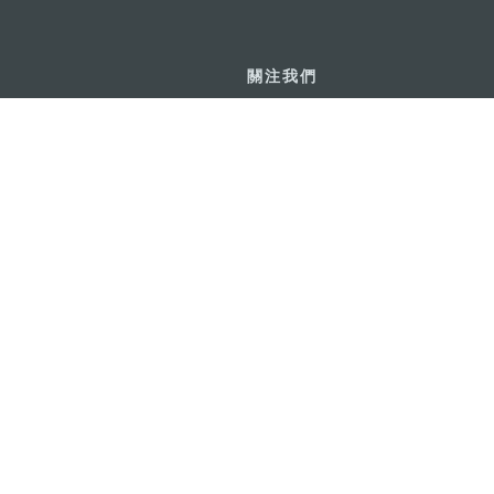
關注我們
利大廈12樓
輕鬆暢遊澳門
下載手機應用
務承諾