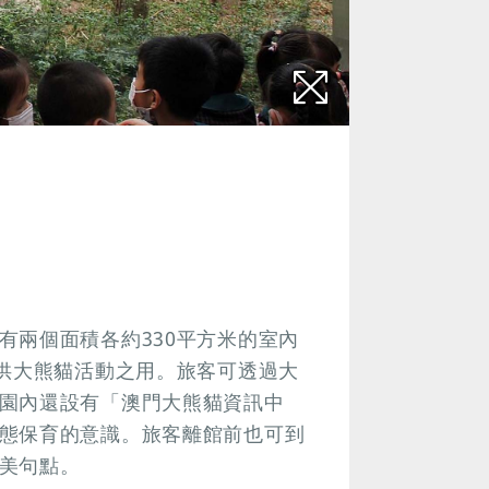
有兩個面積各約330平方米的室內
以供大熊貓活動之用。旅客可透過大
園內還設有「澳門大熊貓資訊中
態保育的意識。旅客離館前也可到
美句點。