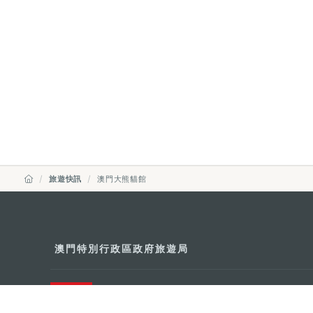
旅遊快訊
澳門大熊貓館
澳門特別行政區政府旅遊局
地址
澳門宋玉生廣場335-341號獲多
電郵
mgto@macaotourism.gov.mo