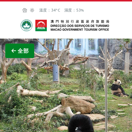
跳至主内容
溫度：
34°C
濕度：
53%
澳門特別行政區政府旅遊局
查看原
全部