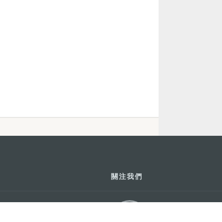
關注我們
利大廈12樓
輕鬆暢遊澳門