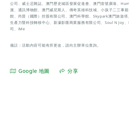
公司、威士忌雜誌、澳門歷史城區發展促進會、澳門壹號廣塲、Humar
滙、通訊博物館、澳門威尼斯人、傳奇英雄科技城、小孩子二三事親
館、尚晉（國際）控股有限公司、澳門科學館、Skypark澳門旅
生產力暨科技轉移中心、新濠影匯商業服務有限公司、Soul N Joy、LO
司、iMe
備註：活動內容可能有所更改，請向主辦單位查詢。
Google 地圖
分享