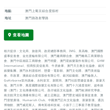
地點
澳門上葡京綜合度假村
地址
澳門路氹射擊路
查看地圖
相片提供：文化局、旅遊局、政府總部事務局、IMG、美高梅、澳門國際
盛事促進會、金光渡輪有限公司、澳門廠商聯合會、澳門離島工商業聯合
會、澳門中區南區工商聯會、澳門明愛、澳門星娛樂製作有限公司、GHW
International、招商投資促進局、牛房倉庫、澳門天主教文化協會、銀河
娛樂集團、澳門永利渡假村、戀愛・電影館、澳門文化體、澳門美術協
會、市政署、澳娛綜合度假股份有限公司、銀河綜藝館、澳門倫敦人、
GoAirborne室內跳傘、永利皇宮、新聞局、澳門社區營建促進會、新濠天
地、澳門大學、萬星國際娛樂文化有限公司、澳門十六浦度假村、超奇娛
樂（澳門）文化傳播有限公司、氹仔城區文化協會、澳門歐洲研究學會、
南京靚澤文化傳播有限公司、威士忌雜誌、澳門歷史城區發展促進會、澳
門壹號廣塲、Humarish Club、中國澳門正向文化協會、新濠影滙、通訊
博物館、澳門威尼斯人、傳奇英雄科技城、小孩子二三事親子教育協會、
經濟及科技發展局、海事博物館、尚晉（國際）控股有限公司、澳門科學