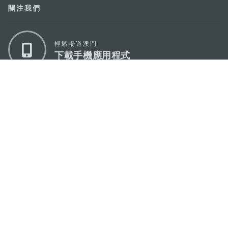
關注我們
輕鬆暢遊澳門
下載手機應用程式
澳門特別行政區政府旅遊局
地址
澳門宋玉生廣場335-341號獲多利大廈12樓
電郵
mgto@macaotourism.gov.mo
電話
+853 2831 5566
傳真
+853 2851 0104