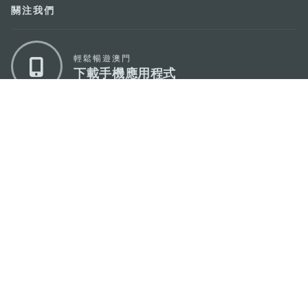
關注我們
輕鬆暢遊澳門
下載手機應用程式
澳門特別行政區政府旅遊局
地址
澳門宋玉生廣場335-341號獲多利大廈12樓
電郵
mgto@macaotourism.gov.mo
電話
+853 2831 5566
傳真
+853 2851 0104