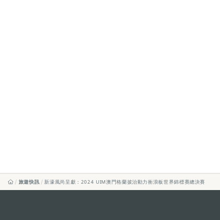
旅遊快訊
新濠風尚呈獻：2024 UIM澳門格蘭披治動力衝浪板世界錦標賽總決賽