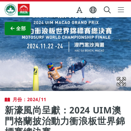
跳至主内容
澳門特別行政區政府旅遊局
查看原圖
全部
月份：2024/11
新濠風尚呈獻：2024 UIM澳
門格蘭披治動力衝浪板世界錦