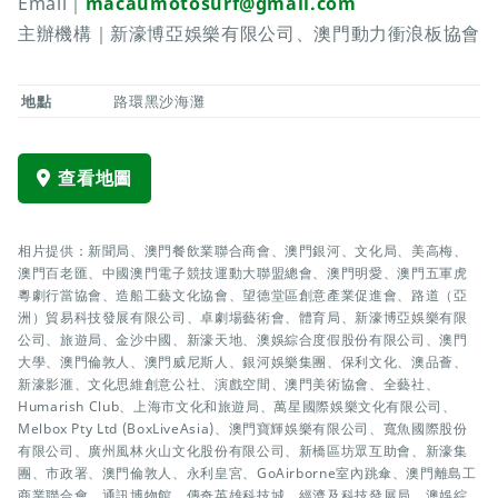
Email｜
macaumotosurf@gmail.com
主辦機構｜新濠博亞娛樂有限公司、澳門動力衝浪板協會
地點
路環黑沙海灘
查看地圖
相片提供：新聞局、澳門餐飲業聯合商會、澳門銀河、文化局、美高梅、
澳門百老匯、中國澳門電子競技運動大聯盟總會、澳門明愛、澳門五軍虎
粵劇行當協會、造船工藝文化協會、望德堂區創意產業促進會、路道（亞
洲）貿易科技發展有限公司、卓劇場藝術會、體育局、新濠博亞娛樂有限
公司、旅遊局、金沙中國、新濠天地、澳娛綜合度假股份有限公司、澳門
大學、澳門倫敦人、澳門威尼斯人、銀河娛樂集團、保利文化、澳品薈、
新濠影滙、文化思維創意公社、演戲空間、澳門美術協會、全藝社、
Humarish Club、上海市文化和旅遊局、萬星國際娛樂文化有限公司、
Melbox Pty Ltd (BoxLiveAsia)、澳門寶輝娛樂有限公司、寬魚國際股份
有限公司、廣州風林火山文化股份有限公司、新橋區坊眾互助會、新濠集
團、市政署、澳門倫敦人、永利皇宮、GoAirborne室內跳傘、澳門離島工
商業聯合會、通訊博物館、傳奇英雄科技城、經濟及科技發展局、澳娛綜