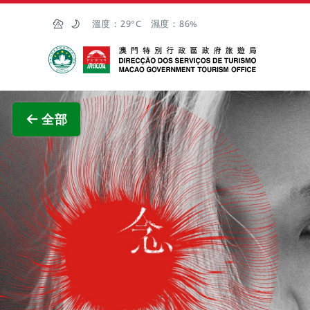
跳至主内容
溫度：
29°C
濕度：
86%
澳門特別行政區政府旅遊局
查看原
全部