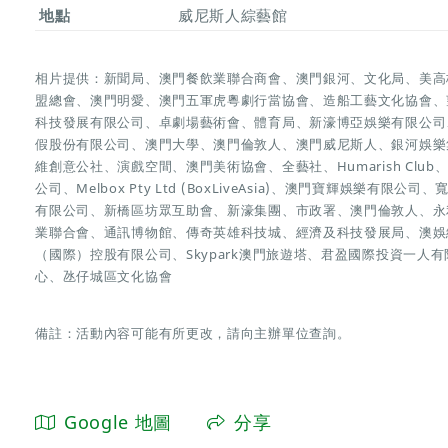
地點
威尼斯人綜藝館
相片提供：新聞局、澳門餐飲業聯合商會、澳門銀河、文化局、美高
盟總會、澳門明愛、澳門五軍虎粵劇行當協會、造船工藝文化協會、
科技發展有限公司、卓劇場藝術會、體育局、新濠博亞娛樂有限公司
假股份有限公司、澳門大學、澳門倫敦人、澳門威尼斯人、銀河娛樂
維創意公社、演戲空間、澳門美術協會、全藝社、Humarish Cl
公司、Melbox Pty Ltd (BoxLiveAsia)、澳門寶輝娛樂
有限公司、新橋區坊眾互助會、新濠集團、市政署、澳門倫敦人、永利皇
業聯合會、通訊博物館、傳奇英雄科技城、經濟及科技發展局、澳娛
（國際）控股有限公司、Skypark澳門旅遊塔、君盈國際投資一人
心、氹仔城區文化協會
備註：活動內容可能有所更改，請向主辦單位查詢。
Google 地圖
分享