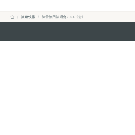
旅遊快訊
陳蕾澳門演唱會2024《念》
澳門特別行政區政府旅遊局
地址
澳門宋玉生廣場335-341號獲多
電郵
mgto@macaotourism.gov.mo
電話
+853 2831 5566
傳真
+853 2851 0104
旅遊熱線
+853 2833 3000
關於我們
聯絡我們
使用條款
私隱聲明
服