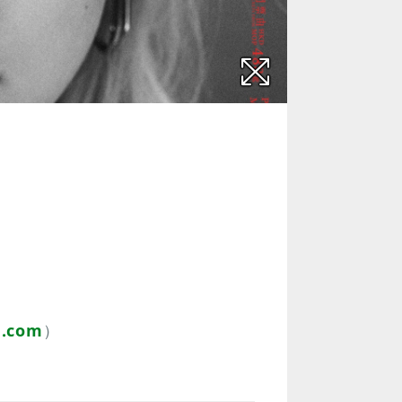
》
g.com
）