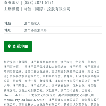
查詢電話｜(853) 2871 6191
主辦機構｜尚晉（國際）控股有限公司
地點
澳門葡京人
地址
澳門路氹溜冰路
查看地圖
相片提供：新聞局、澳門餐飲業聯合商會、澳門銀河、文化局、美高梅、
澳門百老匯、中國澳門電子競技運動大聯盟總會、澳門明愛、澳門五軍虎
粵劇行當協會、造船工藝文化協會、望德堂區創意產業促進會、路道（亞
洲）貿易科技發展有限公司、卓劇場藝術會、體育局、新濠博亞娛樂有限
公司、旅遊局、金沙中國、新濠天地、澳娛綜合度假股份有限公司、澳門
大學、澳門倫敦人、澳門威尼斯人、銀河娛樂集團、保利文化、澳品薈、
新濠影滙、文化思維創意公社、演戲空間、澳門美術協會、全藝社、
Humarish Club、上海市文化和旅遊局、萬星國際娛樂文化有限公司、
Melbox Pty Ltd (BoxLiveAsia)、澳門寶輝娛樂有限公司、寬魚國際股份
有限公司、廣州風林火山文化股份有限公司、新橋區坊眾互助會、新濠集