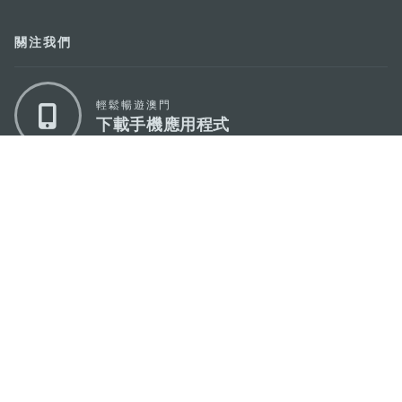
關注我們
輕鬆暢遊澳門
下載手機應用程式
澳門特別行政區政府旅遊局
地址
澳門宋玉生廣場335-341號獲多利大廈12樓
電郵
mgto@macaotourism.gov.mo
電話
+853 2831 5566