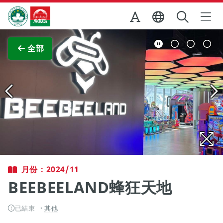
跳至主内容
澳門特別行政區政府旅遊局
查看原圖
全部
月份：2024/11
BEEBEELAND蜂狂天地
已結束
其他