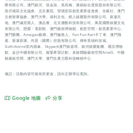
際有限公司、澳門銀河、張金加、美高梅、澳娛綜合度假股份有限公司、
氹仔城區文化協會、北京畫院、望德堂區創意產業促進會、全藝社、澳門
文創智庫協會、澳門大學、保利文化、棋人娛樂製作有限公司、新濠天
地、澳門威尼斯人、澳品薈、北京優酷科技有限公司、萬星國際娛樂文化
有限公司、戀愛・電影館、澳門藝術博物館、創意空間－創意產業中心、
澳門樂團、Amagao藝廊、澳門倫敦人、Fun Fun Kart卡丁車、澳門飛
索、新濠影滙、尚晉（國際）控股有限公司、傳奇英雄科技城、
GoAirborne室內跳傘、Skypark澳門旅遊塔、銀河娛樂集團、通訊博物
館、金沙中國有限公司、握緊希望計劃、多維體驗藝術空間Artelli、中國
根藝術空間、澳門大學、澳門生產力暨科技轉移中心
備註：活動內容可能有所更改，請向主辦單位查詢。
Google 地圖
分享