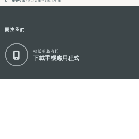
旅遊快訊
多項賀年活動喜迎蛇年
關注我們
輕鬆暢遊澳門
下載手機應用程式
澳門特別行政區政府旅遊局
地址
澳門宋玉生廣場335-341號獲多利大廈12樓