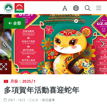
跳至主内容
澳門特別行政區政府旅遊局
查看原圖
全部
月份：2025/1
多項賀年活動喜迎蛇年
29/1 - 12/2
已結束
節日盛事