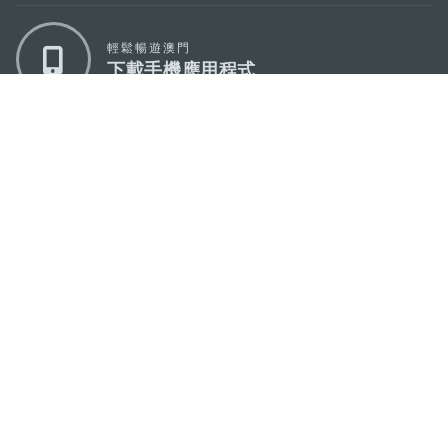
輕鬆暢遊澳門
下載手機應用程式
澳門特別行政區政府旅遊局
地址
澳門宋玉生廣場335-341號獲多利大廈12樓
電郵
mgto@macaotourism.gov.mo
電話
+853 2831 5566
傳真
+853 2851 0104
旅遊熱線
+853 2833 3000