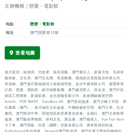
主辦機構｜戀愛・電影館
地點
戀愛・電影館
地址
澳門戀愛巷13號
查看地圖
相片提供：旅遊局、市政署、保利演藝、澳門葡京人、新濠天地、兄弟班
藝術會、文化局、澳門文化體、英姿舞園、澳娛綜合度假股份有限公司、
美高梅、澳門雀仔園福德祠土地廟值理會、金沙中國有限公司、握緊希望
計劃、戀愛・電影館、銀河娛樂集團、澳門威尼斯人、張金加、澳門中區
南區工商聯會、新濠影滙、金光渡輪有限公司、多維體驗藝術空間
Artelli、POP MART、Sandbox VR、澳門美術協會、澳門少權工作室、華
氏畫廊（澳門）、氹仔城區文化協會、中國根藝術空間、澳門大學、北京
畫院、澳門慈幼中學、望德堂區創意產業促進會、全藝社、澳門文創智庫
協會、澳門藝術博物館、保利文化、澳品薈、澳門倫敦人、Fun Fun Kart
卡丁車、澳門飛索、尚晉（國際）控股有限公司、傳奇英雄科技城、
GoAirborne室內跳傘、Skypark澳門旅遊塔、澳門生產力暨科技轉移中