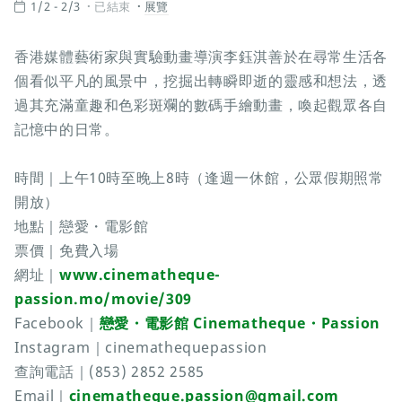
1/2 - 2/3
已結束
展覽
香港媒體藝術家與實驗動畫導演李鈺淇善於在尋常生活各
個看似平凡的風景中，挖掘出轉瞬即逝的靈感和想法，透
過其充滿童趣和色彩斑斕的數碼手繪動畫，喚起觀眾各自
記憶中的日常。
時間｜上午10時至晚上8時（逢週一休館，公眾假期照常
開放）
地點｜戀愛・電影館
票價｜免費入場
網址｜
www.cinematheque-
passion.mo/movie/309
Facebook｜
戀愛・電影館 Cinematheque・Passion
Instagram｜cinemathequepassion
查詢電話｜(853) 2852 2585
Email｜
cinematheque.passion@gmail.com