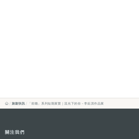
旅遊快訊
「前瞻」系列短期展覽｜流光下的你－李鈺淇作品展
關注我們