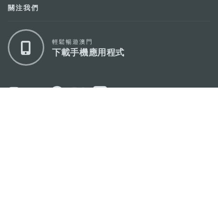
關注我們
輕鬆暢遊澳門
下載手機應用程式
澳門特別行政區政府旅遊局
地址
澳門宋玉生廣場335-341號獲多利大廈12樓
電郵
mgto@macaotourism.gov.mo
電話
+853 2831 5566
傳真
+853 2851 0104