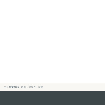
旅遊快訊
哈利．波特™：展覽