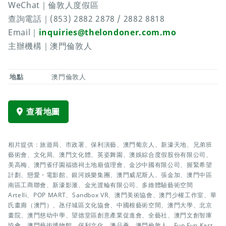
WeChat｜倫敦人度假區
查詢電話｜(853) 2882 2878 / 2882 8818
Email｜
inquiries@thelondoner.com.mo
主辦機構｜澳門倫敦人
地點
澳門倫敦人
查看地圖
相片提供：旅遊局、市政署、保利演藝、澳門葡京人、新濠天地、兄弟班
藝術會、文化局、澳門文化體、英姿舞園、澳娛綜合度假股份有限公司、
美高梅、澳門雀仔園福德祠土地廟值理會、金沙中國有限公司、握緊希望
計劃、戀愛・電影館、銀河娛樂集團、澳門威尼斯人、張金加、澳門中區
南區工商聯會、新濠影滙、金光渡輪有限公司、多維體驗藝術空間
Artelli、POP MART、Sandbox VR、澳門美術協會、澳門少權工作室、華
氏畫廊（澳門）、氹仔城區文化協會、中國根藝術空間、澳門大學、北京
畫院、澳門慈幼中學、望德堂區創意產業促進會、全藝社、澳門文創智庫
協會、澳門藝術博物館、保利文化、澳品薈、澳門倫敦人、Fun Fun Kart