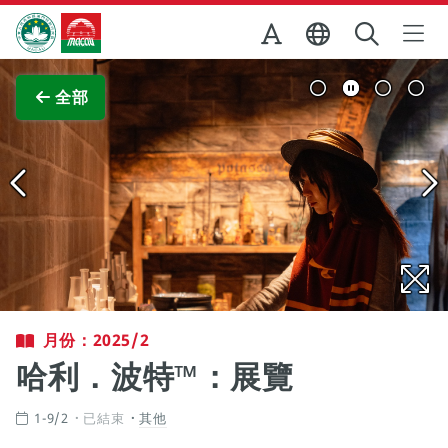
跳至主内容
澳門特別行政區政府旅遊局
查看原圖
全部
月份：2025/2
哈利．波特™：展覽
1-9/2
已結束
其他