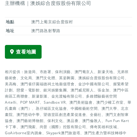
主辦機構｜澳娛綜合度假股份有限公司
地點
澳門上葡京綜合度假村
地址
澳門路氹射擊路
查看地圖
相片提供：旅遊局、市政署、保利演藝、澳門葡京人、新濠天地、兄弟班
藝術會、文化局、澳門文化體、英姿舞園、澳娛綜合度假股份有限公司、
美高梅、澳門雀仔園福德祠土地廟值理會、金沙中國有限公司、握緊希望
計劃、戀愛・電影館、銀河娛樂集團、澳門威尼斯人、張金加、澳門中區
南區工商聯會、新濠影滙、金光渡輪有限公司、多維體驗藝術空間
Artelli、POP MART、Sandbox VR、澳門美術協會、澳門少權工作室、華
氏畫廊（澳門）、氹仔城區文化協會、中國根藝術空間、澳門大學、北京
畫院、澳門慈幼中學、望德堂區創意產業促進會、全藝社、澳門文創智庫
協會、澳門藝術博物館、保利文化、澳品薈、澳門倫敦人、Fun Fun Kart
卡丁車、澳門飛索、尚晉（國際）控股有限公司、傳奇英雄科技城、
GoAirborne室內跳傘、Skypark澳門旅遊塔、澳門生產力暨科技轉移中