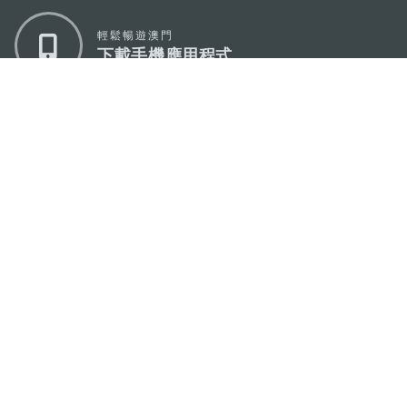
輕鬆暢遊澳門
下載手機應用程式
澳門特別行政區政府旅遊局
地址
澳門宋玉生廣場335-341號獲多利大廈12樓
電郵
mgto@macaotourism.gov.mo
電話
+853 2831 5566
傳真
+853 2851 0104
旅遊熱線
+853 2833 3000