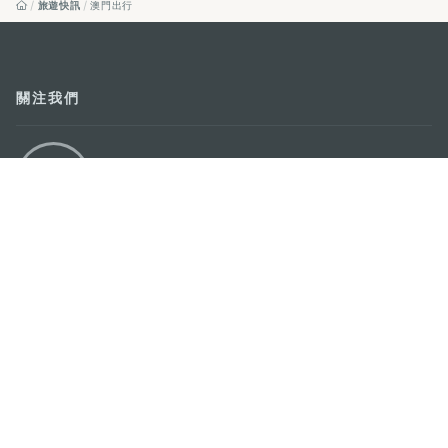
旅遊快訊
澳門出行
關注我們
輕鬆暢遊澳門
下載手機應用程式
澳門特別行政區政府旅遊局
地址
澳門宋玉生廣場335-341號獲多利大廈12樓