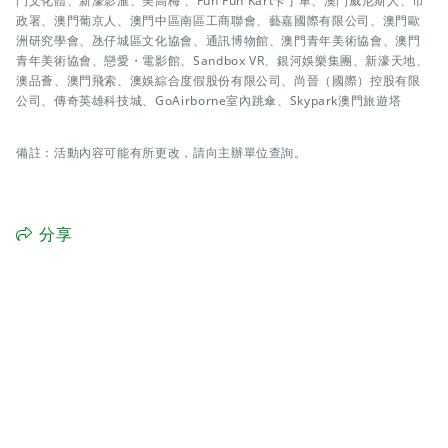
門文化體、新濠影滙、美高梅 、Fun Fun Kart卡丁車、澳門威尼斯人、市
政署、澳門葡京人、澳門中區南區工商聯會、藝嘉國際有限公司、澳門歐
洲研究學會、氹仔城區文化協會、通訊博物館、澳門青年美術協會、澳門
青年美術協會、戀愛・電影館、Sandbox VR、銀河娛樂集團、新濠天地、
澳品薈、澳門飛索、澳娛綜合度假股份有限公司、尚晉（國際）控股有限
公司、傳奇英雄科技城、GoAirborne室內跳傘、Skypark澳門旅遊塔
備註：活動內容可能有所更改，請向主辦單位查詢。
分享