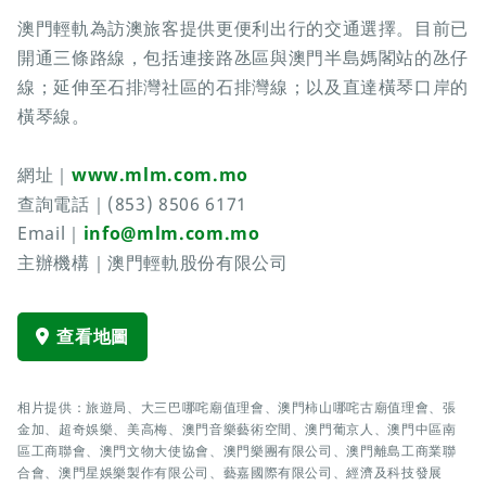
澳門輕軌為訪澳旅客提供更便利出行的交通選擇。目前已
開通三條路線，包括連接路氹區與澳門半島媽閣站的氹仔
線；延伸至石排灣社區的石排灣線；以及直達橫琴口岸的
橫琴線。
網址｜
www.mlm.com.mo
查詢電話｜(853) 8506 6171
Email｜
info@mlm.com.mo
主辦機構｜澳門輕軌股份有限公司
查看地圖
相片提供：旅遊局、大三巴哪咤廟值理會、澳門柿山哪咤古廟值理會、張
金加、超奇娛樂、美高梅、澳門音樂藝術空間、澳門葡京人、澳門中區南
區工商聯會、澳門文物大使協會、澳門樂團有限公司、澳門離島工商業聯
合會、澳門星娛樂製作有限公司、藝嘉國際有限公司、經濟及科技發展