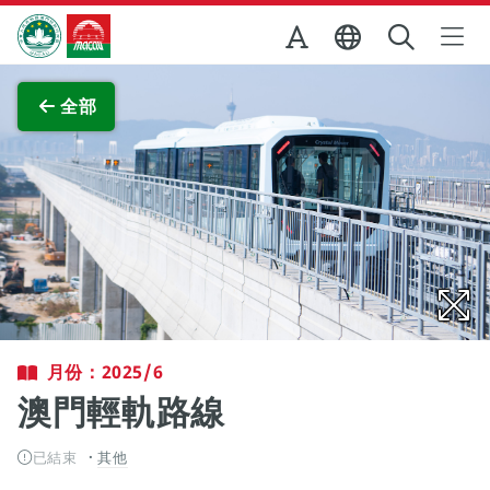
跳至主内容
澳門特別行政區政府旅遊局
查看原圖
全部
月份：2025/6
澳門輕軌路線
已結束
其他