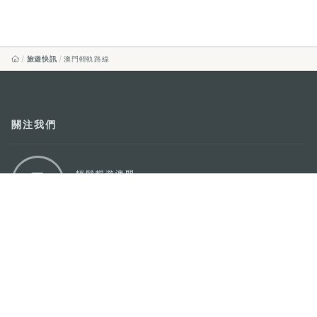
旅遊快訊
澳門輕軌路線
關注我們
輕鬆暢遊澳門
下載手機應用程式
澳門特別行政區政府旅遊局