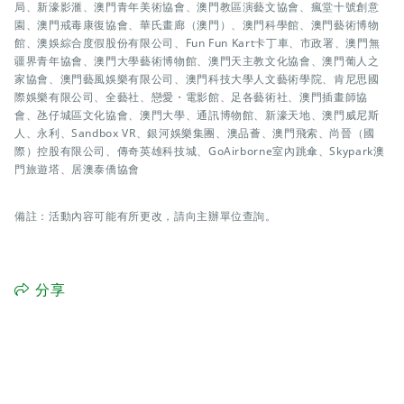
局、新濠影滙、澳門青年美術協會、澳門教區演藝文協會、瘋堂十號創意
園、澳門戒毒康復協會、華氏畫廊（澳門）、澳門科學館、澳門藝術博物
館、澳娛綜合度假股份有限公司、Fun Fun Kart卡丁車、市政署、澳門無
疆界青年協會、澳門大學藝術博物館、澳門天主教文化協會、澳門葡人之
家協會、澳門藝風娛樂有限公司、澳門科技大學人文藝術學院、肯尼思國
際娛樂有限公司、全藝社、戀愛・電影館、足各藝術社、澳門插畫師協
會、氹仔城區文化協會、澳門大學、通訊博物館、新濠天地、澳門威尼斯
人、永利、Sandbox VR、銀河娛樂集團、澳品薈、澳門飛索、尚晉（國
際）控股有限公司、傳奇英雄科技城、GoAirborne室內跳傘、Skypark澳
門旅遊塔、居澳泰僑協會
備註：活動內容可能有所更改，請向主辦單位查詢。
分享