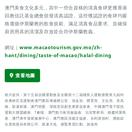
澳門美食文化多元，其中一些合資格的清真食肆更獲香港
回教信託基金總會頒發清真認證。這些獲認證的食肆均嚴
格遵循伊斯蘭教的飲食規範、滿足清真食品要求、並確保
廚房用具的清潔及存放皆合符伊斯蘭教義。
網址｜
www.macaotourism.gov.mo/zh-
hant/dining/taste-of-macao/halal-dining
查看地圖
相片提供：第十五屆全國運動會及全國第十二屆殘疾人運動會暨第九屆特
殊奧林匹克運動會澳門賽區籌備辦公室、張金加、體育局、文化局、美高
梅、新濠影滙、澳門明愛、望德堂區創意產業促進會、中國澳門電子競技
運動大聯盟總會、T劇場、澳門動力衝浪板協會、治安警察局、婚慶同業商
會、澳門青年發展服務中心、澳門教區演藝文協會、永利渡假村、澳娛綜
合度假股份有限公司、新濠天地、握緊希望計劃、旅遊局