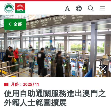
跳至主内容
澳門特別行政區政府旅遊局
查看原圖
全部
月份：2025/11
使用自助通關服務進出澳門之
外籍人士範圍擴展