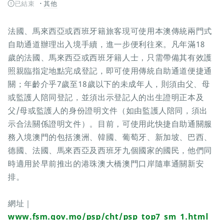
已結束
其他
法國、馬來西亞或西班牙籍旅客現可使用本澳傳統兩門式
自助通道辦理出入境手續，進一步便利往來。凡年滿18
歲的法國、馬來西亞或西班牙籍人士，只需帶備其有效護
照親臨指定地點完成登記，即可使用傳統自助通道便捷通
關；年齡介乎7歲至18歲以下的未成年人，則須由父、母
或監護人陪同登記，並須出示登記人的出生證明正本及
父/母或監護人的身份證明文件（如由監護人陪同，須出
示合法關係證明文件）。目前，可使用此快捷自助通關服
務入境澳門的包括澳洲、韓國、葡萄牙、新加坡、巴西、
德國、法國、馬來西亞及西班牙九個國家的國民，他們同
時適用於早前推出的港珠澳大橋澳門口岸隨車通關新安
排。
網址｜
www.fsm.gov.mo/psp/cht/psp_top7_sm_1.html