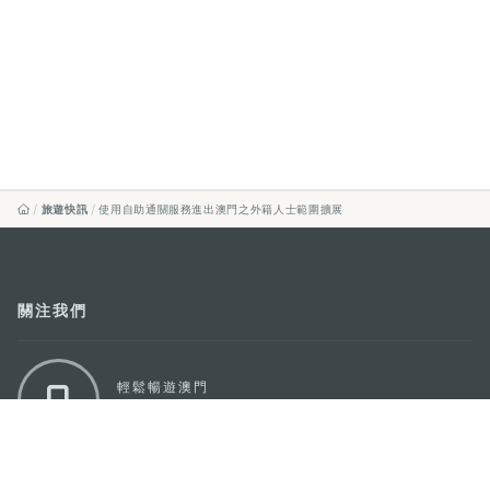
旅遊快訊
使用自助通關服務進出澳門之外籍人士範圍擴展
關注我們
輕鬆暢遊澳門
下載手機應用程式