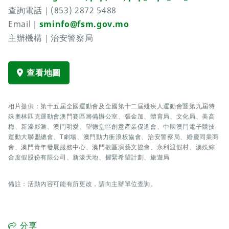
查詢電話｜(853) 2872 5488
Email｜
sminfo@fsm.gov.mo
主辦機構｜治安警察局
查看地圖
相片提供：第十五屆全國運動會及全國第十二屆殘疾人運動會暨第九屆特
殊奧林匹克運動會澳門賽區籌備辦公室、張金加、體育局、文化局、美高
梅、新濠影滙、澳門明愛、望德堂區創意產業促進會、中國澳門電子競技
運動大聯盟總會、T劇場、澳門動力衝浪板協會、治安警察局、婚慶同業商
會、澳門青年發展服務中心、澳門教區演藝文協會、永利渡假村、澳娛綜
合度假股份有限公司、新濠天地、握緊希望計劃、旅遊局
備註：活動內容可能有所更改，請向主辦單位查詢。
分享