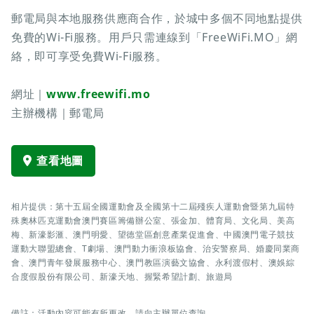
郵電局與本地服務供應商合作，於城中多個不同地點提供
免費的Wi-Fi服務。用戶只需連線到「FreeWiFi.MO」網
絡，即可享受免費Wi-Fi服務。
網址｜
www.freewifi.mo
主辦機構｜郵電局
查看地圖
相片提供：第十五屆全國運動會及全國第十二屆殘疾人運動會暨第九屆特
殊奧林匹克運動會澳門賽區籌備辦公室、張金加、體育局、文化局、美高
梅、新濠影滙、澳門明愛、望德堂區創意產業促進會、中國澳門電子競技
運動大聯盟總會、T劇場、澳門動力衝浪板協會、治安警察局、婚慶同業商
會、澳門青年發展服務中心、澳門教區演藝文協會、永利渡假村、澳娛綜
合度假股份有限公司、新濠天地、握緊希望計劃、旅遊局
備註：活動內容可能有所更改，請向主辦單位查詢。