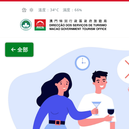
跳至主内容
溫度：
34°C
濕度：
66%
澳門特別行政區政府旅遊局
查看原
全部