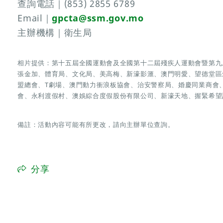
查詢電話｜(853) 2855 6789
Email｜
gpcta@ssm.gov.mo
主辦機構｜衛生局
相片提供：第十五屆全國運動會及全國第十二屆殘疾人運動會暨第九
張金加、體育局、文化局、美高梅、新濠影滙、澳門明愛、望德堂區
盟總會、T劇場、澳門動力衝浪板協會、治安警察局、婚慶同業商會
會、永利渡假村、澳娛綜合度假股份有限公司、新濠天地、握緊希望
備註：活動內容可能有所更改，請向主辦單位查詢。
分享