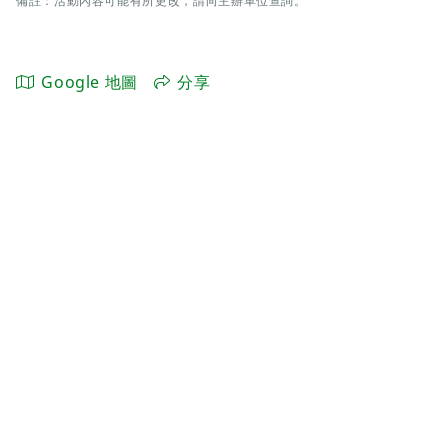
備註：活動內容可能有所更改，請向主辦單位查詢。
Google 地圖
分享