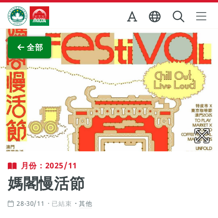
跳至主内容
澳門特別行政區政府旅遊局
查看原圖
全部
月份：2025/11
媽閣慢活節
28-30/11
已結束
其他