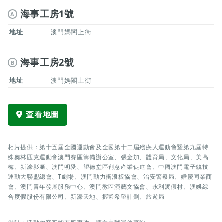
海事工房1號
A
地址
澳門媽閣上街
海事工房2號
B
地址
澳門媽閣上街
查看地圖
相片提供：第十五屆全國運動會及全國第十二屆殘疾人運動會暨第九屆特
殊奧林匹克運動會澳門賽區籌備辦公室、張金加、體育局、文化局、美高
梅、新濠影滙、澳門明愛、望德堂區創意產業促進會、中國澳門電子競技
運動大聯盟總會、T劇場、澳門動力衝浪板協會、治安警察局、婚慶同業商
會、澳門青年發展服務中心、澳門教區演藝文協會、永利渡假村、澳娛綜
合度假股份有限公司、新濠天地、握緊希望計劃、旅遊局