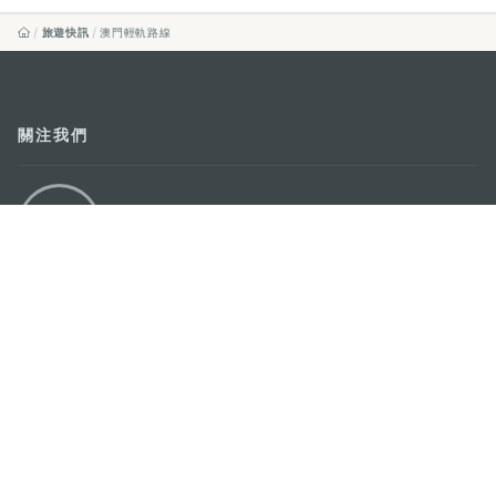
旅遊快訊
澳門輕軌路線
關注我們
輕鬆暢遊澳門
下載手機應用程式
澳門特別行政區政府旅遊局