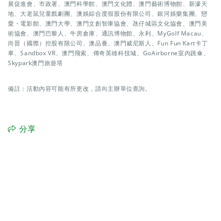
展促進會、市政署、澳門科學館、澳門文化體、澳門藝術博物館、新濠天
地、大老鼠兒童戲劇團、澳娛綜合度假股份有限公司、銀河娛樂集團、戀
愛・電影館、澳門大學、澳門文創智庫協會、氹仔城區文化協會、澳門美
術協會、澳門巴黎人、牛房倉庫、通訊博物館、永利、MyGolf Macau、
尚晉（國際）控股有限公司、澳品薈、澳門威尼斯人、Fun Fun Kart卡丁
車、Sandbox VR、澳門飛索、傳奇英雄科技城、GoAirborne室內跳傘、
Skypark澳門旅遊塔
備註：活動內容可能有所更改，請向主辦單位查詢。
分享