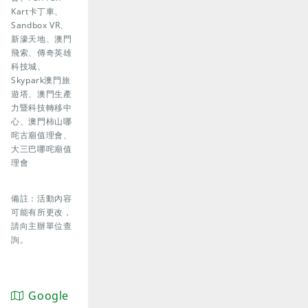
Kart卡丁車、
Sandbox VR、
新濠天地、澳門
飛索、傳奇英雄
科技城、
Skypark澳門旅
遊塔、澳門生產
力暨科技轉移中
心、澳門柿山哪
咤古廟值理會、
大三巴哪咤廟值
理會
備註：活動內容
可能有所更改，
請向主辦單位查
詢。
Google