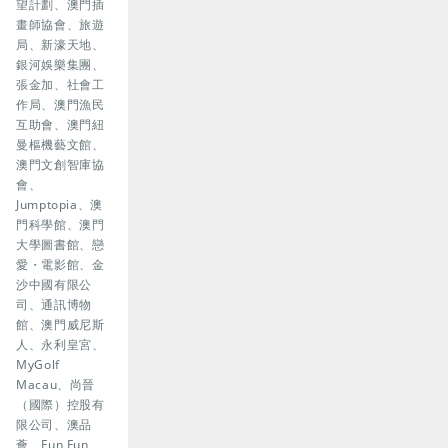
望計劃、澳門插
畫師協會、旅遊
局、新濠天地、
銀河娛樂集團、
張金加、社會工
作局、澳門漁民
互助會、澳門紐
曼樞機藝文館、
澳門文創智庫協
會、
Jumptopia、澳
門科學館、澳門
大學圖書館、戀
愛・電影館、金
沙中國有限公
司、通訊博物
館、澳門威尼斯
人、永利皇宮、
MyGolf
Macau、尚晉
（國際）控股有
限公司、澳品
薈、Fun Fun