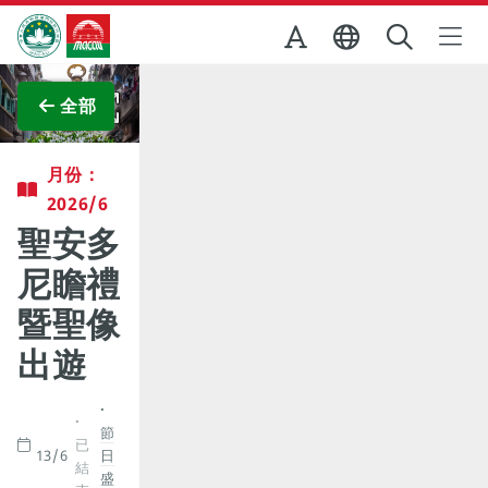
跳至主内容
澳門特別行政區政府旅遊局
查看原圖
全部
月份：
2026/6
聖安多
尼瞻禮
暨聖像
出遊
節
已
13/6
日
結
盛