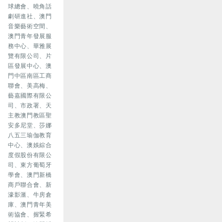
球總會、曉角話
劇研進社、澳門
音樂藝術空間、
澳門青年發展服
務中心、華雅展
覽有限公司、片
區發展中心、澳
門中區南區工商
聯會、美高梅、
藝嘉國際有限公
司、市政署、天
主教澳門教區聖
安多尼堂、莎娜
八五三瑜伽教育
中心、澳娛綜合
度假股份有限公
司、東方葡萄牙
學會、澳門新橋
商戶聯合會、新
濠影滙、牛房倉
庫、澳門青年美
術協會、握緊希