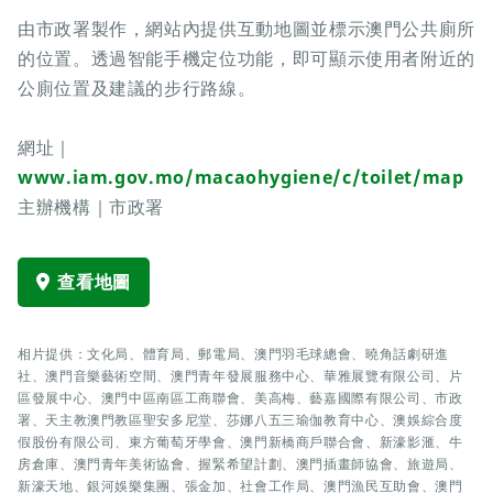
由市政署製作，網站內提供互動地圖並標示澳門公共廁所
的位置。透過智能手機定位功能，即可顯示使用者附近的
公廁位置及建議的步行路線。
網址｜
www.iam.gov.mo/macaohygiene/c/toilet/map
主辦機構｜市政署
查看地圖
相片提供：文化局、體育局、郵電局、澳門羽毛球總會、曉角話劇研進
社、澳門音樂藝術空間、澳門青年發展服務中心、華雅展覽有限公司、片
區發展中心、澳門中區南區工商聯會、美高梅、藝嘉國際有限公司、市政
署、天主教澳門教區聖安多尼堂、莎娜八五三瑜伽教育中心、澳娛綜合度
假股份有限公司、東方葡萄牙學會、澳門新橋商戶聯合會、新濠影滙、牛
房倉庫、澳門青年美術協會、握緊希望計劃、澳門插畫師協會、旅遊局、
新濠天地、銀河娛樂集團、張金加、社會工作局、澳門漁民互助會、澳門