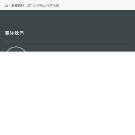
旅遊快訊
澳門公共廁所分佈地圖
關注我們
輕鬆暢遊澳門
下載手機應用程式
澳門特別行政區政府旅遊局
地址
澳門宋玉生廣場335-341號獲多利大廈12樓