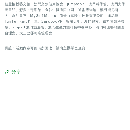
紐曼樞機藝文館、澳門文創智庫協會、Jumptopia、澳門科學館、澳門大學
圖書館、戀愛・電影館、金沙中國有限公司、通訊博物館、澳門威尼斯
人、永利皇宮、MyGolf Macau、尚晉（國際）控股有限公司、澳品薈、
Fun Fun Kart卡丁車、Sandbox VR、新濠天地、澳門飛索、傳奇英雄科技
城、Skypark澳門旅遊塔、澳門生產力暨科技轉移中心、澳門柿山哪咤古廟
值理會、大三巴哪咤廟值理會
備註：活動內容可能有所更改，請向主辦單位查詢。
分享