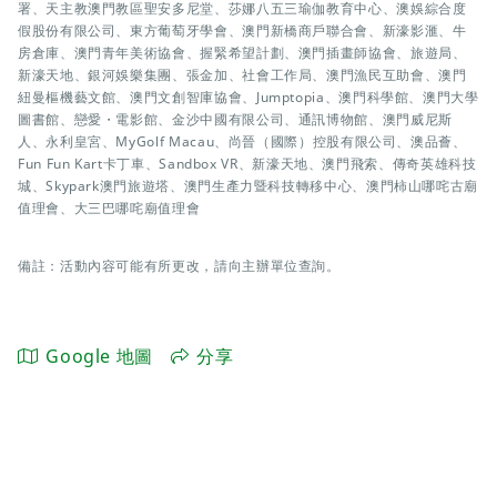
署、天主教澳門教區聖安多尼堂、莎娜八五三瑜伽教育中心、澳娛綜合度
假股份有限公司、東方葡萄牙學會、澳門新橋商戶聯合會、新濠影滙、牛
房倉庫、澳門青年美術協會、握緊希望計劃、澳門插畫師協會、旅遊局、
新濠天地、銀河娛樂集團、張金加、社會工作局、澳門漁民互助會、澳門
紐曼樞機藝文館、澳門文創智庫協會、Jumptopia、澳門科學館、澳門大學
圖書館、戀愛・電影館、金沙中國有限公司、通訊博物館、澳門威尼斯
人、永利皇宮、MyGolf Macau、尚晉（國際）控股有限公司、澳品薈、
Fun Fun Kart卡丁車、Sandbox VR、新濠天地、澳門飛索、傳奇英雄科技
城、Skypark澳門旅遊塔、澳門生產力暨科技轉移中心、澳門柿山哪咤古廟
值理會、大三巴哪咤廟值理會
備註：活動內容可能有所更改，請向主辦單位查詢。
Google 地圖
分享