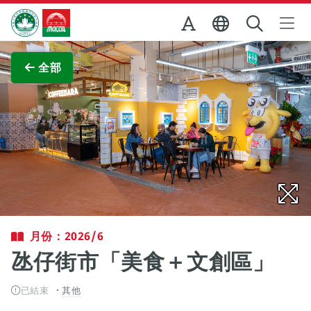
跳至主内容
澳門特別行政區政府旅遊局
查看原圖
全部
月份：2026/6
氹仔街市「美食＋文創區」
已結束
其他