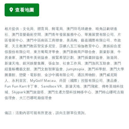
查看地圖
相片提供：文化局、體育局、郵電局、澳門羽毛球總會、曉角話劇研進
社、澳門音樂藝術空間、澳門青年發展服務中心、華雅展覽有限公司、片
區發展中心、澳門中區南區工商聯會、美高梅、藝嘉國際有限公司、市政
署、天主教澳門教區聖安多尼堂、莎娜八五三瑜伽教育中心、澳娛綜合度
假股份有限公司、東方葡萄牙學會、澳門新橋商戶聯合會、新濠影滙、牛
房倉庫、澳門青年美術協會、握緊希望計劃、澳門插畫師協會、旅遊局、
新濠天地、銀河娛樂集團、張金加、社會工作局、澳門漁民互助會、澳門
紐曼樞機藝文館、澳門文創智庫協會、Jumptopia、澳門科學館、澳門大學
圖書館、戀愛・電影館、金沙中國有限公司、通訊博物館、澳門威尼斯
人、永利皇宮、MyGolf Macau、尚晉（國際）控股有限公司、澳品薈、
Fun Fun Kart卡丁車、Sandbox VR、新濠天地、澳門飛索、傳奇英雄科技
城、Skypark澳門旅遊塔、澳門生產力暨科技轉移中心、澳門柿山哪咤古廟
值理會、大三巴哪咤廟值理會
備註：活動內容可能有所更改，請向主辦單位查詢。