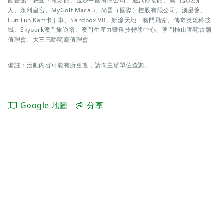
圖書館、戀愛・電影館、金沙中國有限公司、通訊博物館、澳門威尼斯
人、永利皇宮、MyGolf Macau、尚晉（國際）控股有限公司、澳品薈、
Fun Fun Kart卡丁車、Sandbox VR、新濠天地、澳門飛索、傳奇英雄科技
城、Skypark澳門旅遊塔、澳門生產力暨科技轉移中心、澳門柿山哪咤古廟
值理會、大三巴哪咤廟值理會
備註：活動內容可能有所更改，請向主辦單位查詢。
Google 地圖
分享