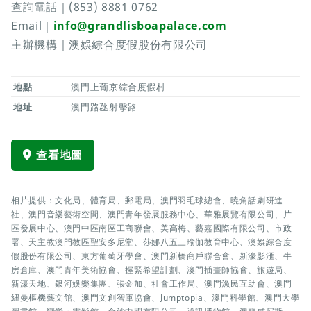
查詢電話｜(853) 8881 0762
Email｜
info@grandlisboapalace.com
主辦機構｜澳娛綜合度假股份有限公司
地點
澳門上葡京綜合度假村
地址
澳門路氹射擊路
查看地圖
相片提供：文化局、體育局、郵電局、澳門羽毛球總會、曉角話劇研進
社、澳門音樂藝術空間、澳門青年發展服務中心、華雅展覽有限公司、片
區發展中心、澳門中區南區工商聯會、美高梅、藝嘉國際有限公司、市政
署、天主教澳門教區聖安多尼堂、莎娜八五三瑜伽教育中心、澳娛綜合度
假股份有限公司、東方葡萄牙學會、澳門新橋商戶聯合會、新濠影滙、牛
房倉庫、澳門青年美術協會、握緊希望計劃、澳門插畫師協會、旅遊局、
新濠天地、銀河娛樂集團、張金加、社會工作局、澳門漁民互助會、澳門
紐曼樞機藝文館、澳門文創智庫協會、Jumptopia、澳門科學館、澳門大學