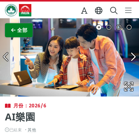
跳至主内容
澳門特別行政區政府旅遊局
查看原圖
全部
月份：2026/6
AI樂園
已結束
其他