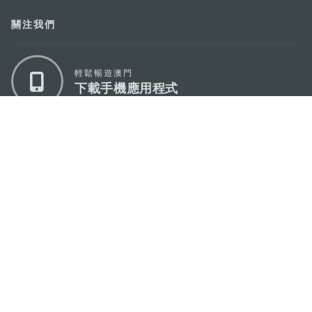
關注我們
輕鬆暢遊澳門
下載手機應用程式
澳門特別行政區政府旅遊局
地址
澳門宋玉生廣場335-341號獲多利大廈12樓
電郵
mgto@macaotourism.gov.mo
電話
+853 2831 5566