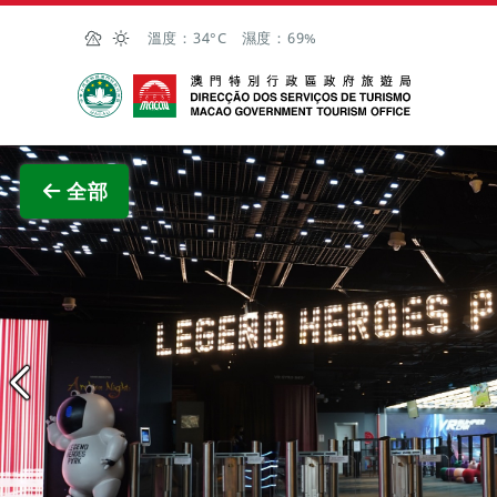
跳至主内容
溫度：
34°C
濕度：
69%
澳門特別行政區政府旅遊局
查看原
全部