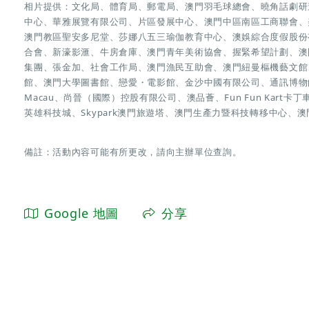
相片提供：文化局、體育局、郵電局、澳門羽毛球總會、曉角話劇研
中心、華雅展覽有限公司、片區發展中心、澳門中區南區工商聯會、
澳門教區聖安多尼堂、莎娜八五三瑜伽教育中心、澳娛綜合度假股份
合會、新濠影滙、牛房倉庫、澳門青年美術協會、握緊希望計劃、澳
集團、張金加、社會工作局、澳門漁民互助會、澳門紐曼樞機藝文館、澳
館、澳門大學圖書館、戀愛・電影館、金沙中國有限公司、通訊博物館
Macau、尚晉（國際）控股有限公司、澳品薈、Fun Fun Kart卡丁
英雄科技城、Skypark澳門旅遊塔、澳門生產力暨科技轉移中心、
備註：活動內容可能有所更改，請向主辦單位查詢。
Google 地圖
分享