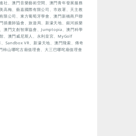
進社、澳門音樂藝術空間、澳門青年發展服務
美高梅、藝嘉國際有限公司、市政署、天主教
有限公司、東方葡萄牙學會、澳門新橋商戶聯
門插畫師協會、旅遊局、新濠天地、銀河娛樂
門文創智庫協會、Jumptopia、澳門科學
、澳門威尼斯人、永利皇宮、MyGolf
車、Sandbox VR、新濠天地、澳門飛索、傳奇
澳門柿山哪咤古廟值理會、大三巴哪咤廟值理會