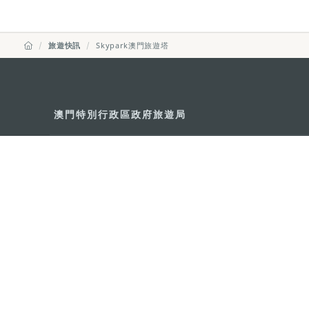
旅遊快訊
Skypark澳門旅遊塔
澳門特別行政區政府旅遊局
地址
澳門宋玉生廣場335-341號獲多
電郵
mgto@macaotourism.gov.mo
電話
+853 2831 5566
傳真
+853 2851 0104
旅遊熱線
+853 2833 3000
關於我們
聯絡我們
使用條款
私隱聲明
服