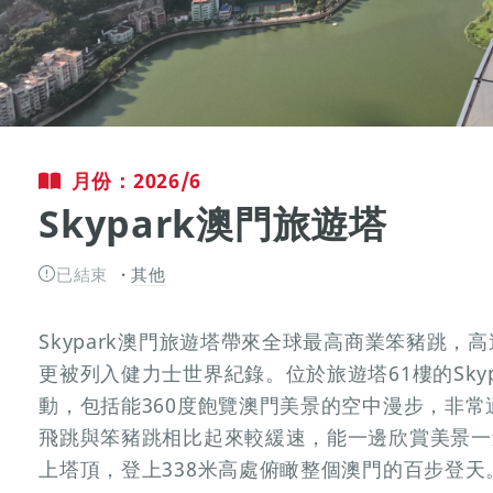
月份：2026/6
Skypark澳門旅遊塔
已結束
其他
Skypark澳門旅遊塔帶來全球最高商業笨豬跳，
更被列入健力士世界紀錄。位於旅遊塔61樓的Sky
動，包括能360度飽覽澳門美景的空中漫步，非
飛跳與笨豬跳相比起來較緩速，能一邊欣賞美景一
上塔頂，登上338米高處俯瞰整個澳門的百步登天