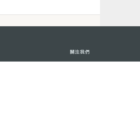
關注我們
利大廈12樓
輕鬆暢遊澳門
下載手機應用
務承諾