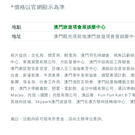
*價格以官網顯示為準
地點
澳門旅遊塔會展娛樂中心
地址
澳門觀光塔前地澳門旅遊塔會展娛樂中
相片提供：文化局、體育局、郵電局、澳門羽毛球總會、曉角話劇研
中心、華雅展覽有限公司、片區發展中心、澳門中區南區工商聯會、
澳門教區聖安多尼堂、莎娜八五三瑜伽教育中心、澳娛綜合度假股份
合會、新濠影滙、牛房倉庫、澳門青年美術協會、握緊希望計劃、澳
集團、張金加、社會工作局、澳門漁民互助會、澳門紐曼樞機藝文館、澳
館、澳門大學圖書館、戀愛・電影館、金沙中國有限公司、通訊博物館
Macau、尚晉（國際）控股有限公司、澳品薈、Fun Fun Kart卡丁
英雄科技城、Skypark澳門旅遊塔、澳門生產力暨科技轉移中心、
備註：活動內容可能有所更改，請向主辦單位查詢。