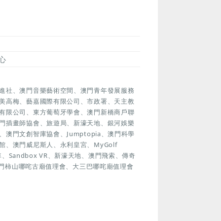
心
進社、澳門音樂藝術空間、澳門青年發展服務
美高梅、藝嘉國際有限公司、市政署、天主教
有限公司、東方葡萄牙學會、澳門新橋商戶聯
門插畫師協會、旅遊局、新濠天地、銀河娛樂
門文創智庫協會、Jumptopia、澳門科學
、澳門威尼斯人、永利皇宮、MyGolf
車、Sandbox VR、新濠天地、澳門飛索、傳奇
澳門柿山哪咤古廟值理會、大三巴哪咤廟值理會