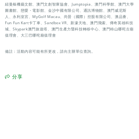
紐曼樞機藝文館、澳門文創智庫協會、Jumptopia、澳門科學館、澳門大學
圖書館、戀愛・電影館、金沙中國有限公司、通訊博物館、澳門威尼斯
人、永利皇宮、MyGolf Macau、尚晉（國際）控股有限公司、澳品薈、
Fun Fun Kart卡丁車、Sandbox VR、新濠天地、澳門飛索、傳奇英雄科技
城、Skypark澳門旅遊塔、澳門生產力暨科技轉移中心、澳門柿山哪咤古廟
值理會、大三巴哪咤廟值理會
備註：活動內容可能有所更改，請向主辦單位查詢。
分享