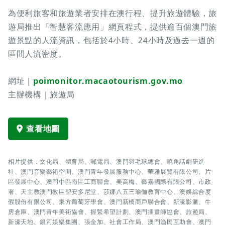
為便利旅客和旅遊業者安排在澳行程、提升旅遊體驗，旅
遊局推出「智慧客流應用」網頁程式，提供逾百個澳門旅
遊景點的人流資訊，包括於4小時、24小時及過去一週的
區間人流密度。
網址｜
poimonitor.macaotourism.gov.mo
主辦機構｜旅遊局
查看地圖
相片提供：文化局、體育局、郵電局、澳門羽毛球總會、曉角話劇研進
社、澳門音樂藝術空間、澳門青年發展服務中心、華雅展覽有限公司、片
區發展中心、澳門中區南區工商聯會、美高梅、藝嘉國際有限公司、市政
署、天主教澳門教區聖安多尼堂、莎娜八五三瑜伽教育中心、澳娛綜合度
假股份有限公司、東方葡萄牙學會、澳門新橋商戶聯合會、新濠影滙、牛
房倉庫、澳門青年美術協會、握緊希望計劃、澳門插畫師協會、旅遊局、
新濠天地、銀河娛樂集團、張金加、社會工作局、澳門漁民互助會、澳門