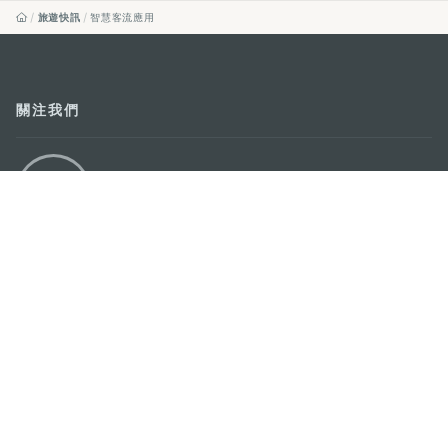
旅遊快訊
智慧客流應用
關注我們
輕鬆暢遊澳門
下載手機應用程式
澳門特別行政區政府旅遊局
地址
澳門宋玉生廣場335-341號獲多利大廈12樓