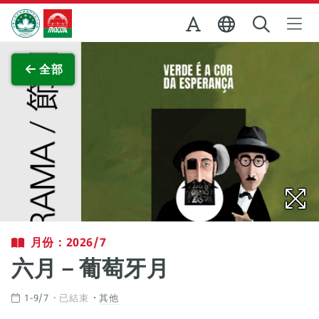
跳至主内容
澳門特別行政區政府旅遊局
查看原圖
全部
月份：2026/7
六月－葡萄牙月
1-9/7
已結束
其他