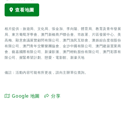
查看地圖
相片提供：旅遊局、文化局、張金加、李向陽、體育局、教育及青年發展
局、東方葡萄牙學會、澳門新橋商戶聯合會、市政署、片區發展中心、美
高梅、顯意會議展覽顧問有限公司、澳門漁民互助會、澳娛綜合度假股份
有限公司、澳門青年交響樂團協會、金沙中國有限公司、澳門建築置業商
會、藝嘉國際有限公司、新濠影滙、澳門輕軌股份有限公司、澳門彩票有
限公司、握緊希望計劃、戀愛・電影館、新濠天地
備註：活動內容可能有所更改，請向主辦單位查詢。
Google 地圖
分享