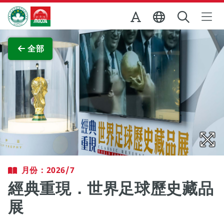
跳至主内容
澳門特別行政區政府旅遊局
查看原圖
全部
月份：2026/7
經典重現．世界足球歷史藏品
展