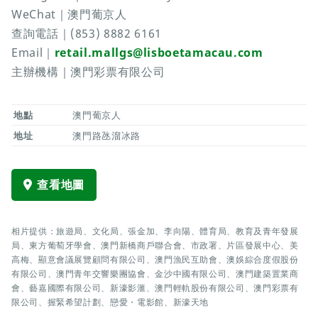
WeChat｜澳門葡京人
查詢電話｜(853) 8882 6161
Email｜
retail.mallgs@lisboetamacau.com
主辦機構｜澳門彩票有限公司
地點
澳門葡京人
地址
澳門路氹溜冰路
查看地圖
相片提供：旅遊局、文化局、張金加、李向陽、體育局、教育及青年發展
局、東方葡萄牙學會、澳門新橋商戶聯合會、市政署、片區發展中心、美
高梅、顯意會議展覽顧問有限公司、澳門漁民互助會、澳娛綜合度假股份
有限公司、澳門青年交響樂團協會、金沙中國有限公司、澳門建築置業商
會、藝嘉國際有限公司、新濠影滙、澳門輕軌股份有限公司、澳門彩票有
限公司、握緊希望計劃、戀愛・電影館、新濠天地