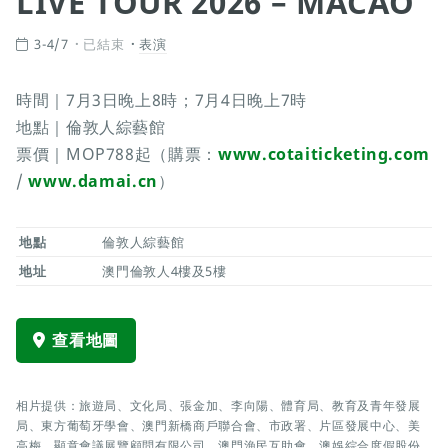
LIVE TOUR 2026 – MACAO
3-4/7
已結束
表演
時間｜7月3日晚上8時；7月4日晚上7時
地點｜倫敦人綜藝館
票價｜MOP788起（購票：
www.cotaiticketing.com
/
www.damai.cn
）
地點
倫敦人綜藝館
地址
澳門倫敦人4樓及5樓
查看地圖
相片提供：旅遊局、文化局、張金加、李向陽、體育局、教育及青年發展
局、東方葡萄牙學會、澳門新橋商戶聯合會、市政署、片區發展中心、美
高梅、顯意會議展覽顧問有限公司、澳門漁民互助會、澳娛綜合度假股份