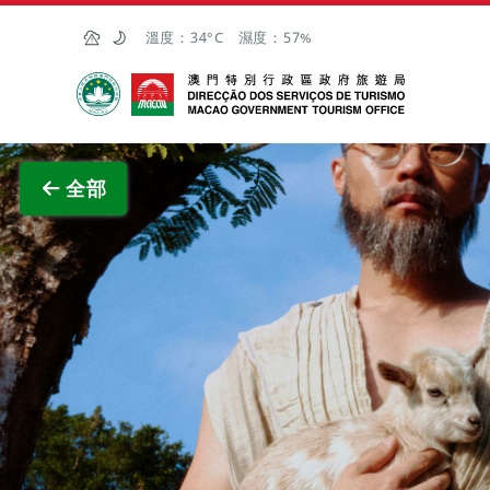
跳至主内容
溫度：
34°C
濕度：
57%
澳門特別行政區政府旅遊局
查看原
全部