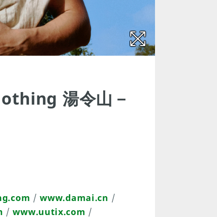
 nothing 湯令山－
ng.com
/
www.damai.cn
/
m
/
www.uutix.com
/