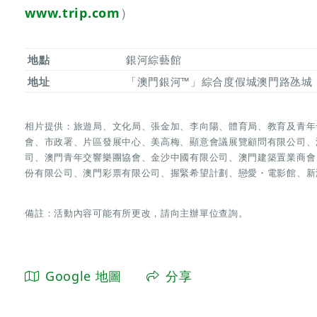
www.trip.com
）
地點
銀河綜藝館
地址
「澳門銀河™」綜合度假城澳門路氹城
相片提供：旅遊局、文化局、張金加、李向陽、體育局、教育及青年
會、市政署、片區發展中心、美高梅、顯意會議展覽顧問有限公司、
司、澳門青年交響樂團協會、金沙中國有限公司、澳門建築置業商會
份有限公司、澳門彩票有限公司、握緊希望計劃、戀愛・電影館、新
備註：活動內容可能有所更改，請向主辦單位查詢。
Google 地圖
分享