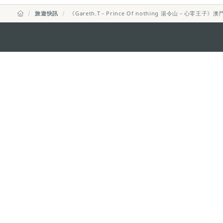
旅遊快訊
《Gareth.T－Prince Of nothing 湯令山－心零王子》澳
澳門特別行政區政府旅遊局
地址
澳門宋玉生廣場335-341號獲多
電郵
mgto@macaotourism.gov.mo
電話
+853 2831 5566
傳真
+853 2851 0104
旅遊熱線
+853 2833 3000
關於我們
聯絡我們
使用條款
私隱聲明
服