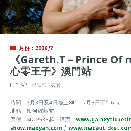
月份：2026/7
《Gareth.T－Prince Of
心零王子》澳門站
3-5/7
已結束
表演
時間｜7月3日及4日晚上8時；7月5日下午6時
地點｜銀河綜藝館
票價｜MOP588起（購票：
www.galaxyticketi
show.maoyan.com
/
www.macauticket.co