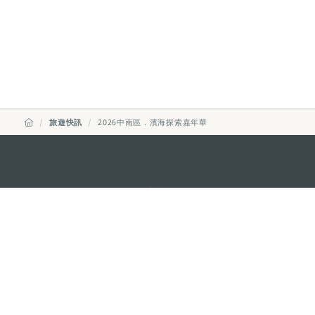
旅遊快訊
2026中南區．濱海探索嘉年華
澳門特別行政區政府旅遊局
地址
澳門宋玉生廣場335-341號獲多
電郵
mgto@macaotourism.gov.mo
電話
+853 2831 5566
傳真
+853 2851 0104