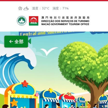
跳至主内容
溫度：
32°C
濕度：
71%
澳門特別行政區政府旅遊局
查看原
全部