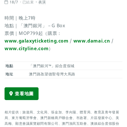
18/7
已結束
表演
時間｜晚上7時
地點｜「澳門銀河」－G Box
票價｜MOP799起（購票：
www.galaxyticketing.com
/
www.damai.cn
/
www.cityline.com
）
地點
「澳門銀河™」綜合度假城
地址
澳門路氹望德聖母灣大馬路
查看地圖
相片提供：旅遊局、文化局、張金加、李向陽、體育局、教育及青年發展
局、東方葡萄牙學會、澳門新橋商戶聯合會、市政署、片區發展中心、美
高梅、顯意會議展覽顧問有限公司、澳門漁民互助會、澳娛綜合度假股份