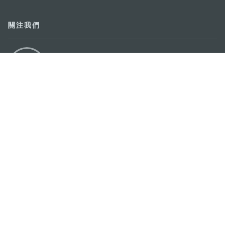
關注我們
輕鬆暢遊澳門
下載手機應用程式
澳門特別行政區政府旅遊局
地址
澳門宋玉生廣場335-341號獲多利大廈12樓
電郵
mgto@macaotourism.gov.mo
電話
+853 2831 5566