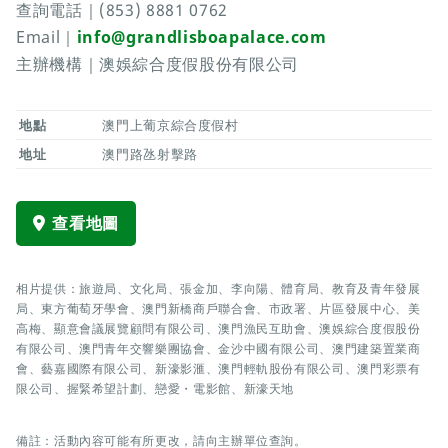
查詢電話｜(853) 8881 0762
Email｜
info@grandlisboapalace.com
主辦機構｜澳娛綜合度假股份有限公司
地點
澳門上葡京綜合度假村
地址
澳門路氹射擊路
查看地圖
相片提供：旅遊局、文化局、張金加、李向陽、體育局、教育及青年發展
局、東方葡萄牙學會、澳門新橋商戶聯合會、市政署、片區發展中心、美
高梅、顯意會議展覽顧問有限公司、澳門漁民互助會、澳娛綜合度假股份
有限公司、澳門青年交響樂團協會、金沙中國有限公司、澳門建築置業商
會、藝嘉國際有限公司、新濠影滙、澳門輕軌股份有限公司、澳門彩票有
限公司、握緊希望計劃、戀愛・電影館、新濠天地
備註：活動內容可能有所更改，請向主辦單位查詢。