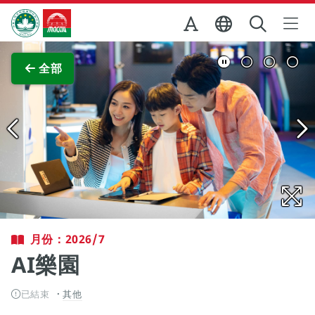
跳至主内容
澳門特別行政區政府旅遊局
查看原圖
全部
月份：2026/7
AI樂園
已結束
其他