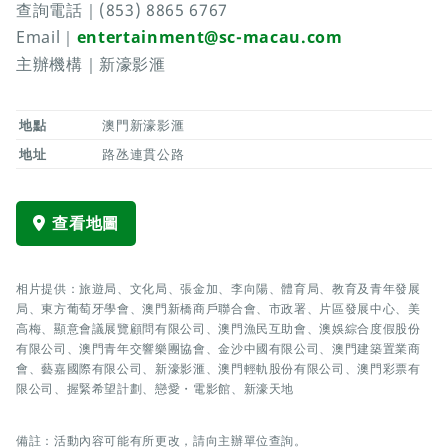
查詢電話｜(853) 8865 6767
Email｜
entertainment@sc-macau.com
主辦機構｜新濠影滙
地點
澳門新濠影滙
地址
路氹連貫公路
查看地圖
相片提供：旅遊局、文化局、張金加、李向陽、體育局、教育及青年發展
局、東方葡萄牙學會、澳門新橋商戶聯合會、市政署、片區發展中心、美
高梅、顯意會議展覽顧問有限公司、澳門漁民互助會、澳娛綜合度假股份
有限公司、澳門青年交響樂團協會、金沙中國有限公司、澳門建築置業商
會、藝嘉國際有限公司、新濠影滙、澳門輕軌股份有限公司、澳門彩票有
限公司、握緊希望計劃、戀愛・電影館、新濠天地
備註：活動內容可能有所更改，請向主辦單位查詢。