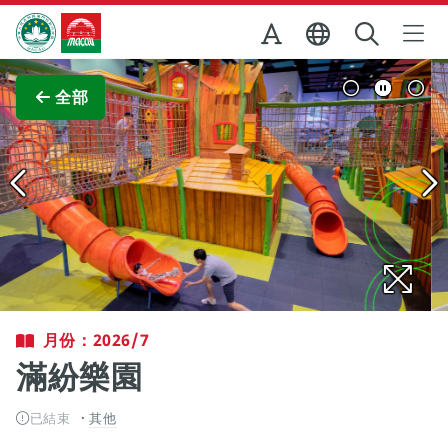
跳至主内容
澳門特別行政區政府旅遊局
查看原圖
全部
月份：2026/7
滿紛樂園
已結束
其他