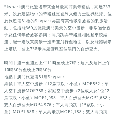
Skypark澳門旅遊塔帶來全球最高商業笨豬跳，高達233
米、設於建築物中的笨豬跳更被列入健力士世界紀錄。位
於旅遊塔61樓的Skypark亦設有其他吸引旅客的刺激活
動，包括能360度飽覽澳門美景的空中漫步，非常適合親
子及任何年齡旅客參與；高飛跳與笨豬跳相比起來較緩
速，能一邊欣賞美景一邊降速飛行至地面；以及能體驗攀
上塔頂，登上338米高處俯瞰整個澳門的百步登天。
時間｜週一至週五上午11時至晚上7時；週六及週日上午
10時30分至晚上7時30分
地點｜澳門旅遊塔61層Skypark
票價｜單人空中漫步（12歲或以下小童）MOP552；單
人空中漫步MOP788；家庭空中漫步（2位成人及1位12
歲或以下小童）MOP1,988；單人百步登天MOP2,688；
雙人百步登天MOP4,976；單人高飛跳（15歲以下小
童）MOP1,688；單人高飛跳MOP2,188；雙人高飛跳