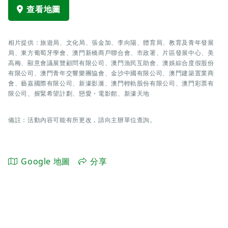
查看地圖
相片提供：旅遊局、文化局、張金加、李向陽、體育局、教育及青年發展
局、東方葡萄牙學會、澳門新橋商戶聯合會、市政署、片區發展中心、美
高梅、顯意會議展覽顧問有限公司、澳門漁民互助會、澳娛綜合度假股份
有限公司、澳門青年交響樂團協會、金沙中國有限公司、澳門建築置業商
會、藝嘉國際有限公司、新濠影滙、澳門輕軌股份有限公司、澳門彩票有
限公司、握緊希望計劃、戀愛・電影館、新濠天地
備註：活動內容可能有所更改，請向主辦單位查詢。
Google 地圖
分享