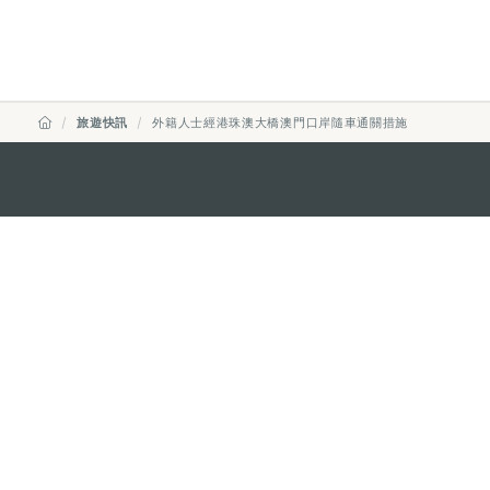
旅遊快訊
外籍人士經港珠澳大橋澳門口岸隨車通關措施
澳門特別行政區政府旅遊局
地址
澳門宋玉生廣場335-341號獲多
電郵
mgto@macaotourism.gov.mo
電話
+853 2831 5566
傳真
+853 2851 0104
旅遊熱線
+853 2833 3000