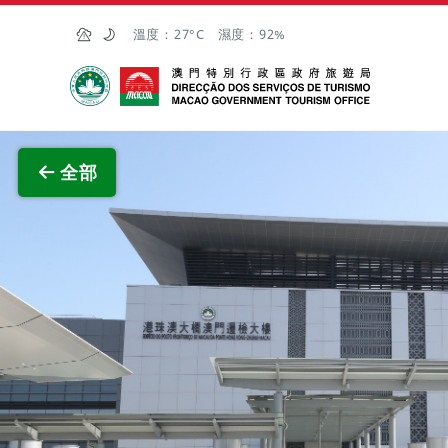
跳至主内容
溫度：
27°C
濕度：
92%
澳門特別行政區政府旅遊局
查看原
全部