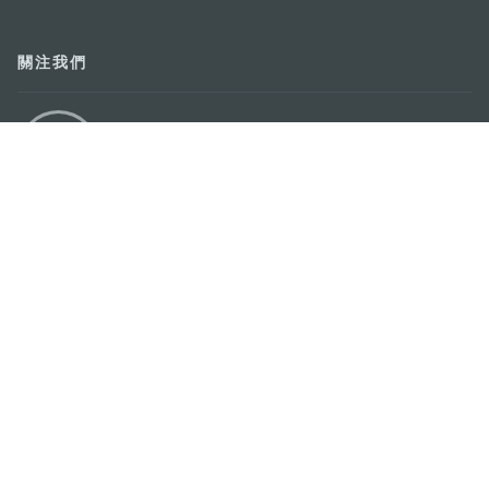
關注我們
輕鬆暢遊澳門
下載手機應用程式
澳門特別行政區政府旅遊局
地址
澳門宋玉生廣場335-341號獲多利大廈12樓
電郵
mgto@macaotourism.gov.mo
電話
+853 2831 5566