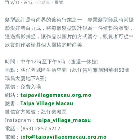
9/11 - 9/12
已結束
展覽
髮型設計是時尚界的藝術行業之一，專業髮型師及時尚攝
影愛好者白力成，將每個髮型設計視為一件短暫的雕塑，
透過攝影捕捉，讓作品以圖片的方式留存，觀賞者可從中
欣賞創作者極具個人風格的時尚美。
時間：中午12時至下午6時（逢週一休館）
地點：氹仔舊城區生活空間（氹仔告利雅施利華街53號
瑞昌大廈地下A座）
票價：免費入場
網站：
taipavillagemacau.org.mo
臉書：
Taipa Village Macau
微信官方帳號：氹仔舊城區
Instagram：
taipa_village_macau
電話：(853) 2857 6212
電郵：
info@taipavillagemacau.org.mo