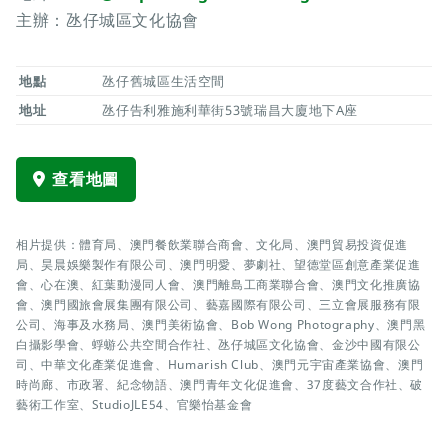
主辦：氹仔城區文化協會
地點
氹仔舊城區生活空間
地址
氹仔告利雅施利華街53號瑞昌大廈地下A座
查看地圖
相片提供：體育局、澳門餐飲業聯合商會、文化局、澳門貿易投資促進
局、昊晨娛樂製作有限公司、澳門明愛、夢劇社、望德堂區創意產業促進
會、心在澳、紅葉動漫同人會、澳門離島工商業聯合會、澳門文化推廣協
會、澳門國旅會展集團有限公司、藝嘉國際有限公司、三立會展服務有限
公司、海事及水務局、澳門美術協會、Bob Wong Photography、澳門黑
白攝影學會、蜉蝣公共空間合作社、氹仔城區文化協會、金沙中國有限公
司、中華文化產業促進會、Humarish Club、澳門元宇宙產業協會、澳門
時尚廊、市政署、紀念物語、澳門青年文化促進會、37度藝文合作社、破
藝術工作室、StudioJLE54、官樂怡基金會