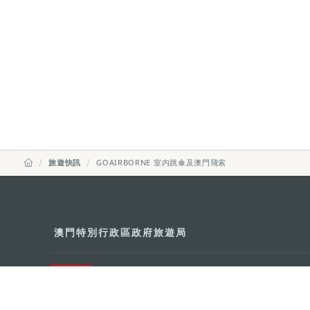
旅遊快訊
GOAIRBORNE 室内跳傘及澳門飛索
澳門特別行政區政府旅遊局
地址
澳門宋玉生廣場335-341號獲多
電郵
mgto@macaotourism.gov.mo