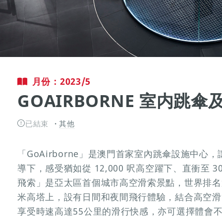
月份：2023/5
GOAIRBORNE 室内跳
已結束
其他
「GoAirborne」是澳門首家室內跳傘設施中
導下，感受猶如從 12,000 呎高空躍下、直衝至 
飛索」是亞太區首個城市高空滑索景點，世界排名第
米高塔上，設有日間和夜間飛行體驗，結合高空滑
享受時速高達55公里的滑行快感，亦可選擇體會