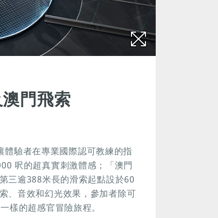
傘及澳門飛索
心，讓體驗者在專業國際認可教練的指
3000 呎的超真實刺激體感；「澳門
三逾388米長的滑索起點設於60
索、音效和幻光效果，參加者除可
不一樣的超感官冒險旅程。