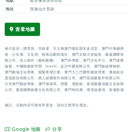
地點
觀音像海濱休憩區
地址
孫逸仙大馬路
查看地圖
相片提供：體育局、市政署、天主教澳門教區聖安多尼堂、澳門中華總商
會、心在澳、文化局、曉角話劇研進社、澳門文物大使協會、藝嘉國際有
限公司、友人創作（藝術劇團）、澳門科學館、澳門文化中心、澳門道教
協會、中國根藝術空間、Artelli、金沙中國有限公司、澳門鐘錶博物館、
澳門劇場文化學會、握緊希望計劃、澳門大三巴哪咤廟值理會、澳娛綜合
度假股份有限公司、棋人娛樂製作有限公司、澳門星娛樂製作有限公司、
方舟澳門藝術學會、澳門環保局、戀愛．電影館、香港樂騰演藝文化有限
公司、萬星國際娛樂文化有限公司、澳門時尚廊、環境保護局、新濠影滙
備註：活動內容可能有所更改，請向主辦單位查詢。
Google 地圖
分享