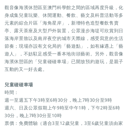
觀音像海濱休憩區至澳門科學館之間的區域再度升級，化
身成集兒童玩樂、休閒運動、餐飲、藝文及科普活動等多
元素的綜合片區「海角星岸」，新增特色造型餐飲售賣
亭、露天茶座及大型戶外裝置，公眾漫步海堤可欣賞到日
落海岸景致以及南岸夜空的城市天際線，感受寫意的生活
節奏；現場亦設有文化局的「藝遊點」，如有緣遇上「藝
遊人」，不妨駐足感受一番本地街頭藝術。另外，觀音像
海濱休憩區的「兒童碰碰車場」已開放預約遊玩，是親子
互動的又一好去處。
兒童碰碰車場
時間：
週一至週五下午3時至6時30分，晚上7時30分至9時
週六、日及公眾假期上午9時至中午1時，下午2時至6時
30分，晚上7時30分至10時
票價：免費體驗（適合3至12歲兒童，3至6歲兒童須由家