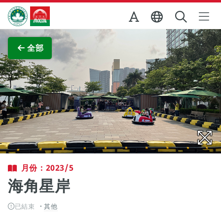
跳至主内容
澳門特別行政區政府旅遊局
查看原圖
全部
月份：2023/5
海角星岸
已結束
其他