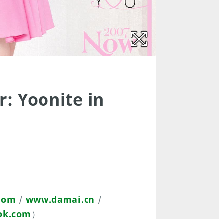
: Yoonite in
com
/
www.damai.cn
/
ok.com
）