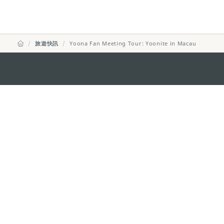
旅遊快訊
Yoona Fan Meeting Tour: Yoonite in Macau
澳門特別行政區政府旅遊局
地址
澳門宋玉生廣場335-341號獲多
電郵
mgto@macaotourism.gov.mo
電話
+853 2831 5566
傳真
+853 2851 0104
旅遊熱線
+853 2833 3000
關於我們
聯絡我們
使用條款
私隱聲明
服