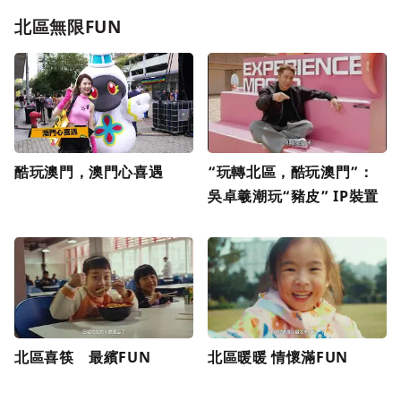
北區無限FUN
酷玩澳門，澳門心喜遇
“玩轉北區，酷玩澳門”：
吳卓羲潮玩“豬皮” IP裝置
北區喜筷 最繽FUN
北區暖暖 情懷滿FUN