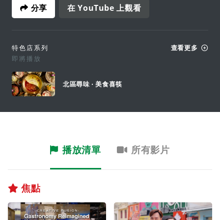
分享
在 YouTube 上觀看
特色店系列
查看更多
即將播放
北區尋味 ‧ 美食喜筷
播放清單
所有影片
焦點