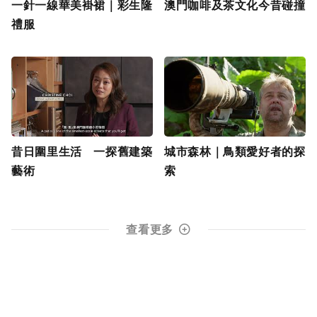
一針一線華美褂裙｜彩生隆
澳門咖啡及茶文化今昔碰撞
禮服
昔日圍里生活 一探舊建築
城市森林｜鳥類愛好者的探
藝術
索
查看更多