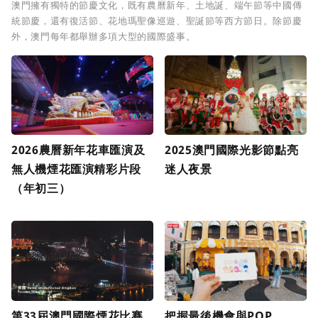
澳門擁有獨特的節慶文化，既有農曆新年、土地誕、端午節等中國傳
統節慶，還有復活節、花地瑪聖像巡遊、聖誕節等西方節日。除節慶
外，澳門每年都舉辦多項大型的國際盛事。
2026農曆新年花車匯演及
2025澳門國際光影節點亮
無人機煙花匯演精彩片段
迷人夜景
（年初三）
第33屆澳門國際煙花比賽
把握最後機會與POP