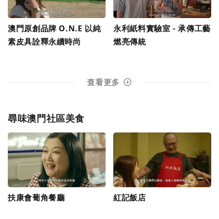
澳門原創品牌 O.N.E 以純
永利紙料實驗室 - 承傳工藝
素皮具詮釋永續時尚
燃亮傳統
查看更多
尋味澳門社區美食
扶康會葡角餐廳
紅記飯店