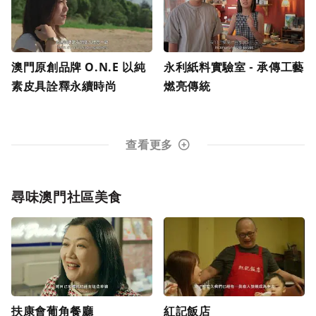
澳門原創品牌 O.N.E 以純
永利紙料實驗室 - 承傳工藝
素皮具詮釋永續時尚
燃亮傳統
查看更多
尋味澳門社區美食
扶康會葡角餐廳
紅記飯店