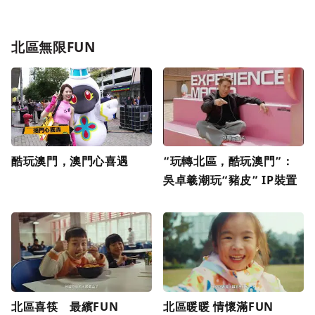
北區無限FUN
酷玩澳門，澳門心喜遇
“玩轉北區，酷玩澳門”：
吳卓羲潮玩“豬皮” IP裝置
北區喜筷 最繽FUN
北區暖暖 情懷滿FUN