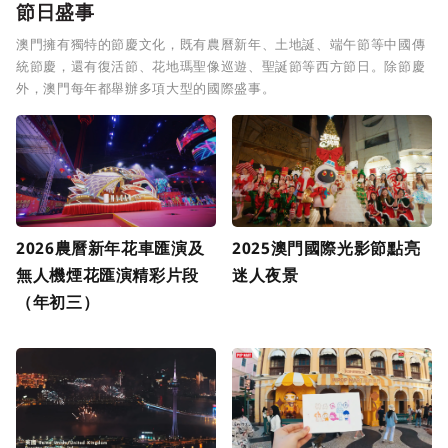
節日盛事
澳門擁有獨特的節慶文化，既有農曆新年、土地誕、端午節等中國傳
統節慶，還有復活節、花地瑪聖像巡遊、聖誕節等西方節日。除節慶
外，澳門每年都舉辦多項大型的國際盛事。
2026農曆新年花車匯演及
2025澳門國際光影節點亮
無人機煙花匯演精彩片段
迷人夜景
（年初三）