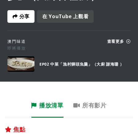
分享
在 YouTube 上觀看
澳門味道
查看更多
即將播放
EP02 中菜「漁村獅頭魚羹」（大廚 謝海珊 ）
播放清單
所有影片
焦點