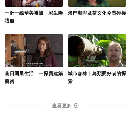
一針一線華美褂裙｜彩生隆
澳門咖啡及茶文化今昔碰撞
禮服
昔日圍里生活 一探舊建築
城市森林｜鳥類愛好者的探
藝術
索
查看更多