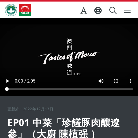
跳至主内容
澳門特別行政區政府旅遊局
更新於：2022年12月13日
EP01 中菜「珍饈豚肉釀遼
參」（大廚 陳植强 ）